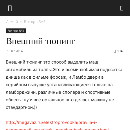
Домой
Все про ВАЗ
Все про ВАЗ
Внешний тюнинг
10.07.2014
1346
Внешний тюнинг это способ выделить маш
автомобиль из толпы.Это и всеми любимая подсветка
днища как в фильме форсаж, и Ламбо двери в
серийном выпуске устанавливающиеся только на
ламборджини, различные сполера и спортивные
обвесы, ну и всё остальное што делает машину не
стандартной.))
http://megavaz.ru/elektroprovodka/pravila-i-
osobennosti-perevozki-negabaritnyh-gruzov.html