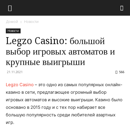
Домой
Новости
Новости
Legzo Casino: большой
выбор игровых автоматов и
крупные выигрыши
21.11.2021
566
Legzo Casino
– это одно из самых популярных онлайн-
казино в сети, предлагающее огромный выбор
игровых автоматов и высокие выигрыши. Казино было
основано в 2015 году и с тех пор набирает все
большую популярность среди любителей азартных
игр.