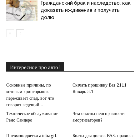
Гражданский брак и наследство: как
доказать иждивение и получить
долю
Интересное про авто!
Основные причины, по
Скачать прошивку Ваз 2111
которым крипторынок
Январь 5.1
переживает спад, вот что
говорит ведущий...
Техническое обслуживание
Чем опасны неисправности
Рено Сандеро
амортизаторов?
Пневмоподвеска airbagit:
Болты для дисков ВАЗ: правила