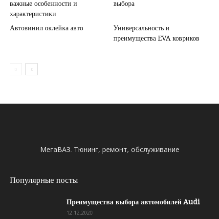
важные особенности и
выбора
характеристики
Автовинил оклейка авто
Универсальность и
преимущества EVA ковриков
МегаВАЗ. Тюнинг, ремонт, обслуживание
Популярные посты
Преимущества выбора автомобилей Audi
12.12.2020