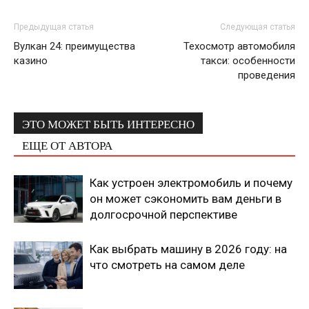
Предыдущая статья
Следующая статья
Вулкан 24: преимущества
Техосмотр автомобиля
казино
такси: особенности
проведения
ЭТО МОЖЕТ БЫТЬ ИНТЕРЕСНО
ЕЩЕ ОТ АВТОРА
Как устроен электромобиль и почему
он может сэкономить вам деньги в
долгосрочной перспективе
Как выбрать машину в 2026 году: на
что смотреть на самом деле