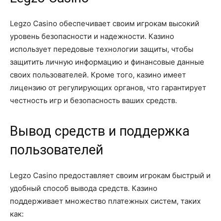
Legzo Casino обеспечивает своим игрокам высокий
уровень безопасности и надежности. Казино
использует передовые технологии защиты, чтобы
защитить личную информацию и финансовые данные
своих пользователей. Кроме того, казино имеет
лицензию от регулирующих органов, что гарантирует
честность игр и безопасность ваших средств.
Вывод средств и поддержка
пользователей
Legzo Casino предоставляет своим игрокам быстрый и
удобный способ вывода средств. Казино
поддерживает множество платежных систем, таких
как: