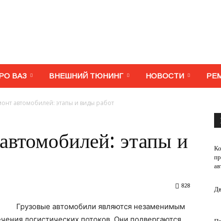
МегаВАЗ.
РО ВАЗ
ВНЕШНИЙ ТЮНИНГ
НОВОСТИ
РЕ
онт автомобилей: этапы и виды работ
Тюнинг,
автомобилей: этапы и
Ко
пр
ав
828
Дв
ремонт,
Грузовые автомобили являются незаменимым
ечения логистических потоков. Они подвергаются