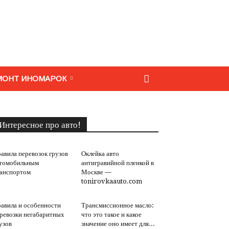
МОНТ ИНОМАРОК
Интересное про авто!
авила перевозок грузов
Оклейка авто
томобильным
антигравийной пленкой в
анспортом
Москве —
tonirovkaauto.com
авила и особенности
Трансмиссионное масло:
ревозки негабаритных
что это такое и какое
узов
значение оно имеет для...