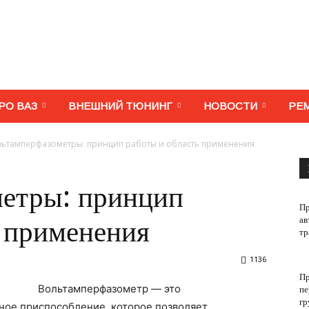
МегаВАЗ.
РО ВАЗ
ВНЕШНИЙ ТЮНИНГ
НОВОСТИ
РЕ
ьтамперфазометры: принцип работы и область применения
Тюнинг,
етры: принцип
Пр
ав
ь применения
тр
1136
ремонт,
Пр
Вольтамперфазометр — это
пе
гр
ое приспособление, которое позволяет