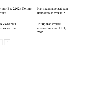
нинг Ваз 2102 / Тюнинг
Как правильно выбрать
ойки
нейлоновые стяжки?
чем отличия
Тонировка стекол
томагнитол?
автомобиля по ГОСТу
2011