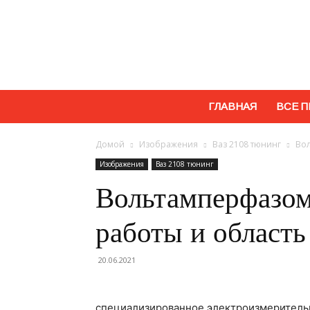
ГЛАВНАЯ
ВСЕ П
Домой
Изображения
Ваз 2108 тюнинг
Вол
Изображения
Ваз 2108 тюнинг
Вольтамперфазом
работы и област
20.06.2021
специализированное электроизмерительн