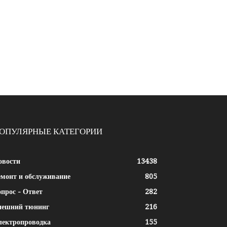
ОПУЛЯРНЫЕ КАТЕГОРИИ
овости
13438
емонт и обслуживание
805
прос - Ответ
282
нешний тюнинг
216
лектропроводка
155