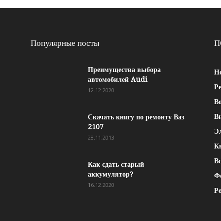
Популярные посты
П
Преимущества выбора
Н
автомобилей Audi
Р
12.12.2020
Во
В
Скачать книгу по ремонту Ваз
2107
Э
28.11.2013
К
Вс
Как сдать старый
аккумулятор?
Ф
16.12.2020
Р