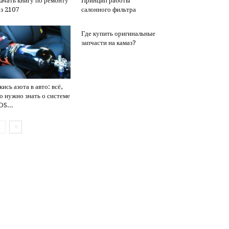
ачать книгу по ремонту
Принцип работы
з 2107
салонного фильтра
Где купить оригинальные
запчасти на камаз?
кись азота в авто: всё,
о нужно знать о системе
S...