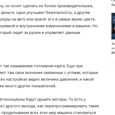
Ск
Ва
у, он хочет сделать ее более производительнее,
 деньги, одни улучшают безопасность, а другие
обслуживание
зоры на авто или красят его в самые яркие цвета.
рошивкой и внутренними изменениями в машине. Но
оторый сидит за рулем и управляет данным
За
чт
NO
 так называемая топливная карта. Еще при
ют там свои значения связанные с углами, которые
их настройках видно величину давления, и какой
же много других показателей.
автоконцерны будут душить моторы. То есть у
ет другого выхода, как перепрограммировать такие
 проделывания всех этих мер машина становиться