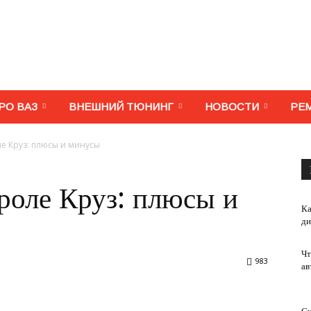
МегаВАЗ.
РО ВАЗ
ВНЕШНИЙ ТЮНИНГ
НОВОСТИ
РЕ
е Круз: плюсы и минусы
Тюнинг,
оле Круз: плюсы и
Ка
ди
Чт
983
ав
ремонт,