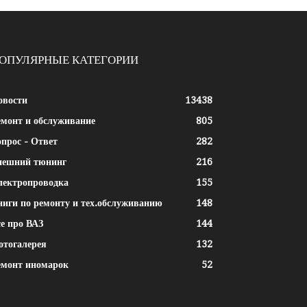
ОПУЛЯРНЫЕ КАТЕГОРИИ
овости
13438
емонт и обслуживание
805
прос - Ответ
282
нешний тюнинг
216
лектропроводка
155
ниги по ремонту и тех.обслуживанию
148
е про ВАЗ
144
отогалерея
132
емонт иномарок
52