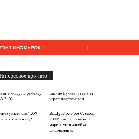
МОНТ ИНОМАРОК
Интересное про авто!
ачать книгу по ремонту
Казино Вулкан: отдых за
З 2102
игровым автоматом
тите узнать свой IQ?
Bridgestone Ice Cruiser
пользуйте логику!
7000: известная во всем
мире зимняя линейка
шипованных...