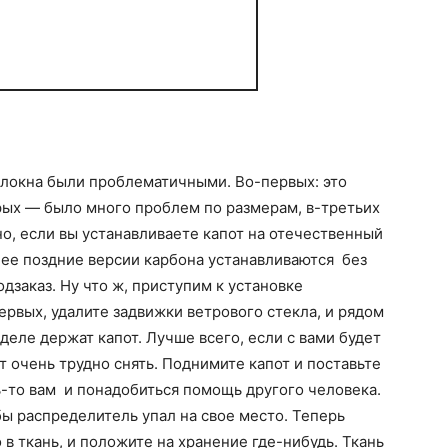
олокна были проблематичными. Во-первых: это
орых — было много проблем по размерам, в-третьих
о, если вы устанавливаете капот на отечественный
лее поздние версии карбона устанавливаются без
одзаказ. Ну что ж, приступим к установке
ервых, удалите задвижки ветрового стекла, и рядом
деле держат капот. Лучше всего, если с вами будет
т очень трудно снять. Поднимите капот и поставьте
ь-то вам и понадобиться помощь другого человека.
бы распределитель упал на свое место. Теперь
о в ткань, и положите на хранение где-нибудь. Ткань