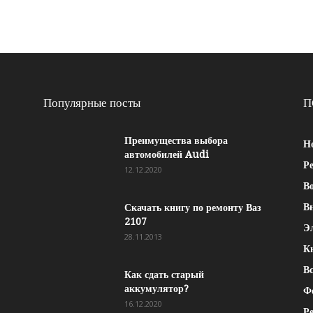
Популярные посты
П
Преимущества выбора
Н
автомобилей Audi
Р
12.12.2020
Во
В
Скачать книгу по ремонту Ваз
2107
Э
28.11.2013
К
Вс
Как сдать старый
аккумулятор?
Ф
16.12.2020
Р