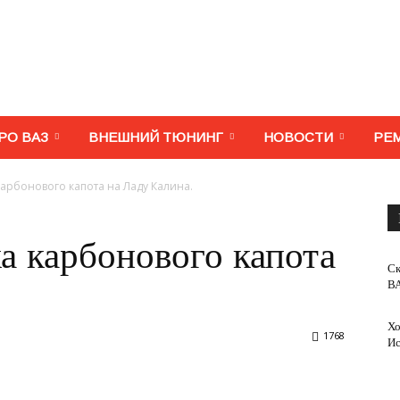
МегаВАЗ.
РО ВАЗ
ВНЕШНИЙ ТЮНИНГ
НОВОСТИ
РЕ
карбонового капота на Ладу Калина.
Тюнинг,
а карбонового капота
Ск
ВА
Хо
1768
Ис
ремонт,