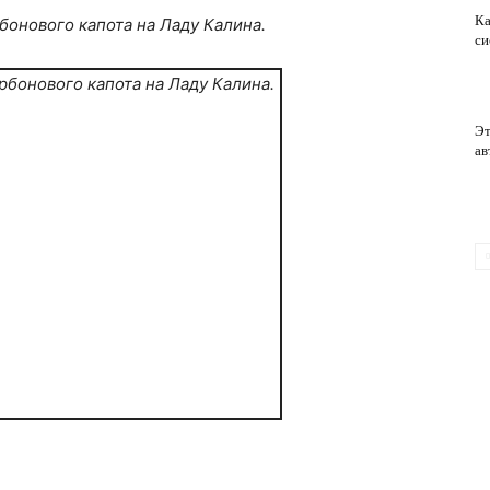
Ка
бонового капота на Ладу Калина.
си
обслуживание
Эт
ав