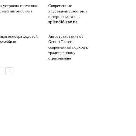
к устроена тормозная
Современные
стема автомобиля?
хрустальные люстры в
интернет-магазине
splendid-ray.ua
апы осмотра ходовой
Автострахование от
томобиля
Green Travel:
современный подход к
традиционному
страхованию