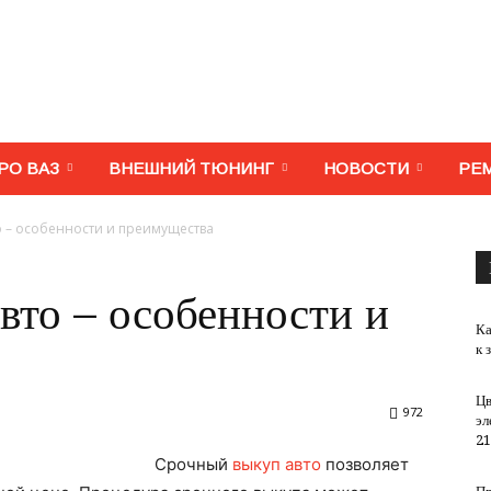
МегаВАЗ.
РО ВАЗ
ВНЕШНИЙ ТЮНИНГ
НОВОСТИ
РЕ
о – особенности и преимущества
Тюнинг,
вто – особенности и
Ка
к 
Цв
972
эл
ремонт,
21
Срочный
выкуп авто
позволяет