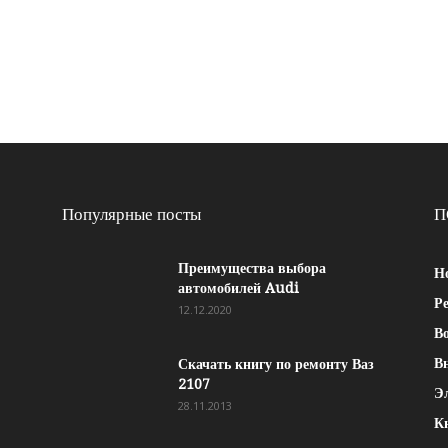
Популярные посты
П
Преимущества выбора
Н
автомобилей Audi
Р
12.12.2020
Во
В
Скачать книгу по ремонту Ваз
2107
Э
28.11.2013
К