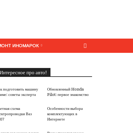
МОНТ ИНОМАРОК
Интересное про авто!
к подготовить машину
Обновленный Honda
зиме: советы эксперта
Pilot: первое знакомство
етная схема
Особенности выбора
ектропроводки Ваз
комплектующих в
07
Интернете