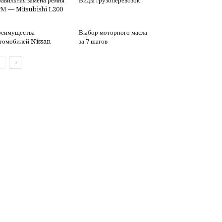
авильная замена ремня
Виды грузоперевозок
М — Mitsubishi L200
еимущества
Выбор моторного масла
томобилей Nissan
за 7 шагов