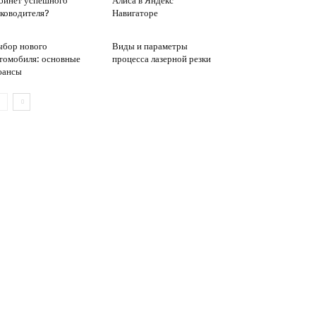
бинет успешного
Алиса в Яндекс
ководителя?
Навигаторе
бор нового
Виды и параметры
томобиля: основные
процесса лазерной резки
юансы