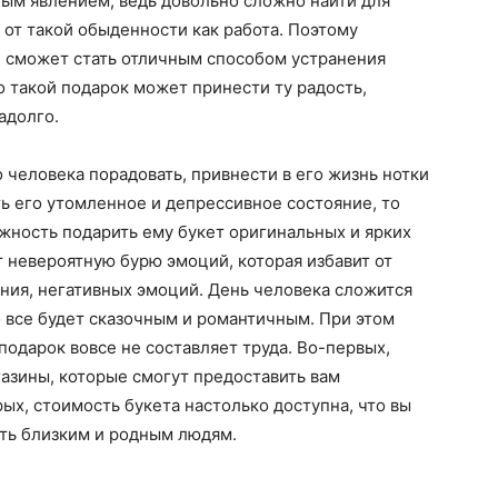
ным явлением, ведь довольно сложно найти для
 от такой обыденности как работа. Поэтому
а, сможет стать отличным способом устранения
о такой подарок может принести ту радость,
адолго.
 человека порадовать, привнести в его жизнь нотки
ь его утомленное и депрессивное состояние, то
жность подарить ему букет оригинальных и ярких
т невероятную бурю эмоций, которая избавит от
яния, негативных эмоций. День человека сложится
о все будет сказочным и романтичным. При этом
подарок вовсе не составляет труда. Во-первых,
азины, которые смогут предоставить вам
ых, стоимость букета настолько доступна, что вы
сть близким и родным людям.