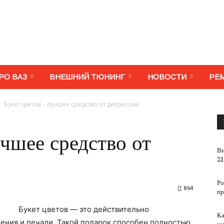
МегаВАЗ.
РО ВАЗ
ВНЕШНИЙ ТЮНИНГ
НОВОСТИ
РЕ
Букет цветов – лучшее средство от депрессии
Тюнинг,
учшее средство от
Ви
21
Ро
864
пр
ремонт,
Букет цветов — это действительно
Ка
оения и печали. Такой подарок способен полностью