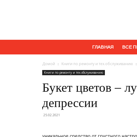
ГЛАВНАЯ
ВСЕ П
Домой
Книги по ремонту и тех.обслуживанию
Книги по ремонту и тех.обслуживанию
Букет цветов – л
депрессии
25.02.2021
уникальное средство от грустного настр