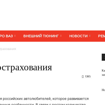
МегаВАЗ.
РО ВАЗ
ВНЕШНИЙ ТЮНИНГ
НОВОСТИ
РЕ
трахования
Тюнинг,
острахования
Ка
за
1385
Но
ремонт,
я российских автолюбителей, которое развивается
енные особенности. В связи с ростом количества