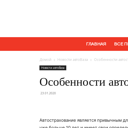
ГЛАВНАЯ
ВСЕ П
Домой
Новости автоВаза
Особенности автос
Новости автоВаза
Особенности авт
23.01.2020
Автострахование является привычным дл
уже больше 10 лет и имеет свои определ