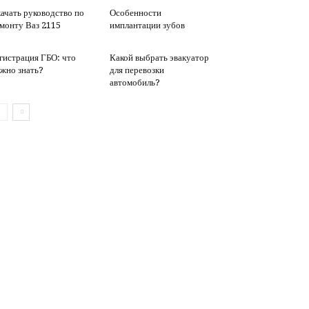
ачать руководство по
Особенности
монту Ваз 2115
имплантации зубов
гистрация ГБО: что
Какой выбрать эвакуатор
жно знать?
для перевозки
автомобиль?