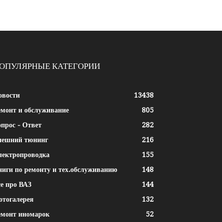
ОПУЛЯРНЫЕ КАТЕГОРИИ
овости
13438
емонт и обслуживание
805
прос - Ответ
282
нешний тюнинг
216
лектропроводка
155
ниги по ремонту и тех.обслуживанию
148
е про ВАЗ
144
отогалерея
132
емонт иномарок
52