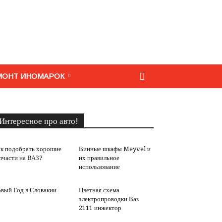
МОНТ ИНОМАРОК
Интересное про авто!
к подобрать хорошие
Винные шкафы Meyvel и
пчасти на ВАЗ?
их правильное
использование
вый Год в Словакии
Цветная схема
электропроводки Ваз
2111 инжектор