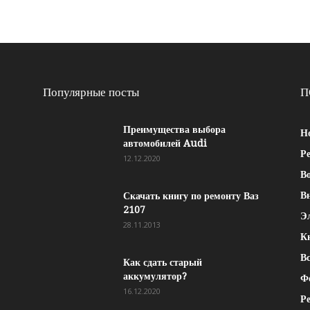
Популярные посты
П
Преимущества выбора
Н
автомобилей Audi
Р
12.12.2020
Во
В
Скачать книгу по ремонту Ваз
2107
Э
28.11.2013
К
Вс
Как сдать старый
аккумулятор?
Ф
16.12.2020
Р