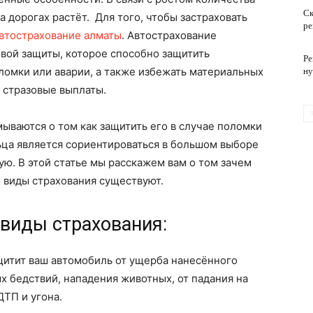
Ск
 дорогах растёт. Для того, чтобы застраховать
ре
втострахование алматы
. Автострахование
обслуживание
овой защиты, которое способно защитить
Ре
омки или аварии, а также избежать материальных
ну
 стразовые выплаты.
ваются о том как защитить его в случае поломки
ьца является сориентироваться в большом выборе
ю. В этой статье мы расскажем вам о том зачем
 виды страхования существуют.
виды страхования:
щитит ваш автомобиль от ущерба нанесённого
х бедствий, нападения животных, от падания на
ДТП и угона.