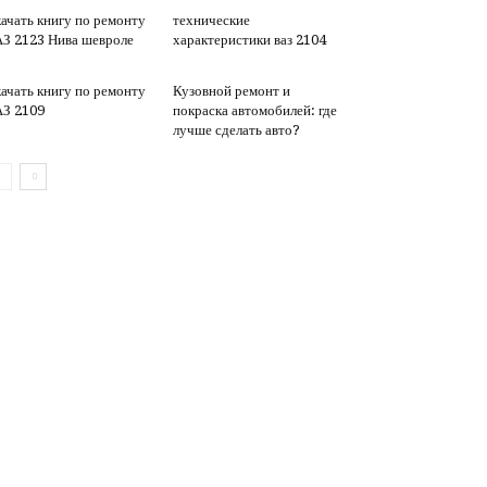
ачать книгу по ремонту
технические
З 2123 Нива шевроле
характеристики ваз 2104
ачать книгу по ремонту
Кузовной ремонт и
З 2109
покраска автомобилей: где
лучше сделать авто?