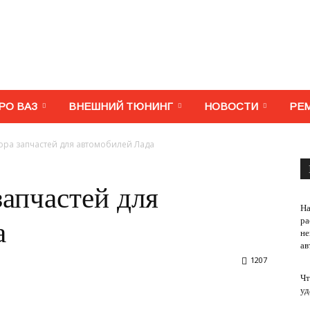
МегаВАЗ.
РО ВАЗ
ВНЕШНИЙ ТЮНИНГ
НОВОСТИ
РЕ
ора запчастей для автомобилей Лада
Тюнинг,
апчастей для
На
ра
а
не
ав
1207
ремонт,
Чт
уд