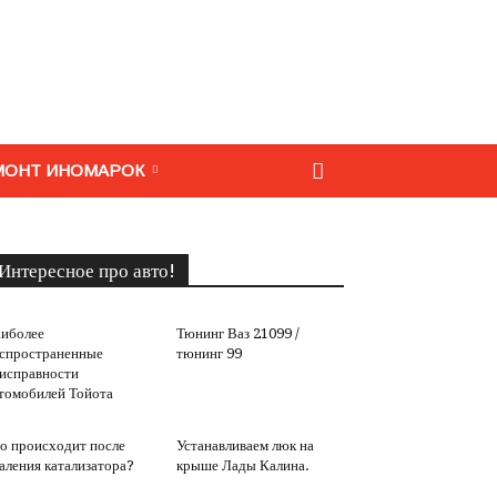
МОНТ ИНОМАРОК
Интересное про авто!
иболее
Тюнинг Ваз 21099 /
спространенные
тюнинг 99
исправности
томобилей Тойота
о происходит после
Устанавливаем люк на
аления катализатора?
крыше Лады Калина.