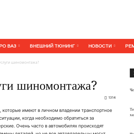
МегаВАЗ.
РО ВАЗ
ВНЕШНИЙ ТЮНИНГ
НОВОСТИ
РЕ
 услуги шиномонтажа?
Тюнинг,
луги шиномонтажа?
Че
1314
Те
, которые имеют в личном владении транспортное
ха
ремонт,
ситуации, когда необходимо обратиться за
рские. Очень часто в автомобилях происходят
амены деталей, но не все автовладельцы могут