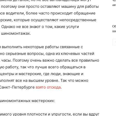
Чт
ав
 поэтому они просто оставляют машину для работы
 все водители, более часто происходит обращение
обслуживание
ерские, которые осуществляют непосредственные
.
Однако не все знают о том, какие услуги
Об
ш
х шиномонтажах.
я выполнить некоторые работы связанные с
ьно серьезные вопросы, одна из ключевых частей
к часы. Поэтому очень важно сделать все правильно
ю работу, так что лучше всего обращаться в
ентры и мастерские, где люди, знающие и
полнят все на высшем уровне. Так что можно
 Санкт-Петербурге
взято отсюда
.
 шиномонтажных мастерских:
мого уровня плотности и упругости, если вы вдруг