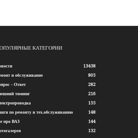
ОПУЛЯРНЫЕ КАТЕГОРИИ
овости
13438
емонт и обслуживание
805
прос - Ответ
282
нешний тюнинг
216
лектропроводка
155
ниги по ремонту и тех.обслуживанию
148
е про ВАЗ
144
отогалерея
132