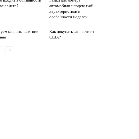
о входит в обязанности
Рамки для номера
тоюриста?
автомобиля с подсветкой:
характеристики и
особенности моделей
уем машины в летние
Как покупать запчасти из
ины
США?