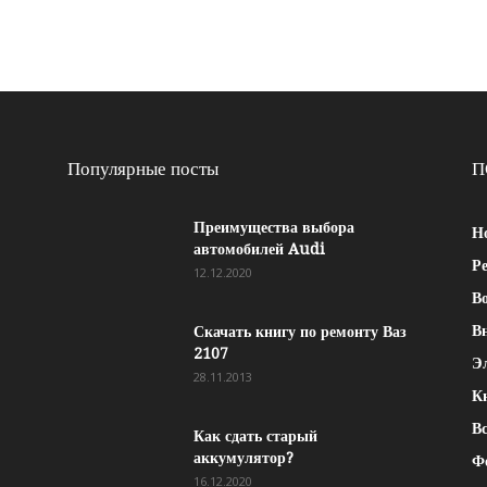
Популярные посты
П
Преимущества выбора
Н
автомобилей Audi
Р
12.12.2020
Во
В
Скачать книгу по ремонту Ваз
2107
Э
28.11.2013
К
Вс
Как сдать старый
аккумулятор?
Ф
16.12.2020