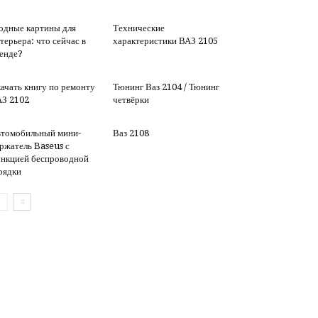
дные картины для
Технические
терьера: что сейчас в
характеристики ВАЗ 2105
енде?
ачать книгу по ремонту
Тюнинг Ваз 2104 / Тюнинг
З 2102
четвёрки
томобильный мини-
Ваз 2108
ржатель Baseus с
нкцией беспроводной
рядки