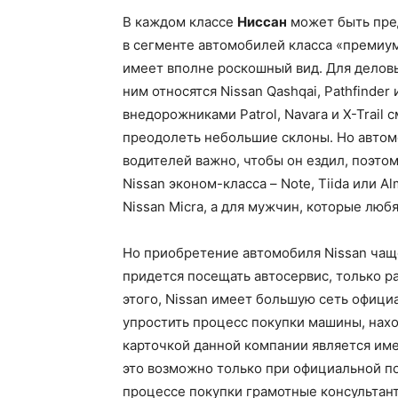
В каждом классе
Ниссан
может быть пре
в сегменте автомобилей класса «премиум»
имеет вполне роскошный вид. Для деловы
ним относятся Nissan Qashqai, Pathfind
внедорожниками Patrol, Navara и X-Trail
преодолеть небольшие склоны. Но автомо
водителей важно, чтобы он ездил, поэт
Nissan эконом-класса – Note, Tiida или
Nissan Micra, а для мужчин, которые люб
Но приобретение автомобиля Nissan чаще
придется посещать автосервис, только р
этого, Nissan имеет большую сеть офици
упростить процесс покупки машины, нахо
карточкой данной компании является и
это возможно только при официальной по
процессе покупки грамотные консультант