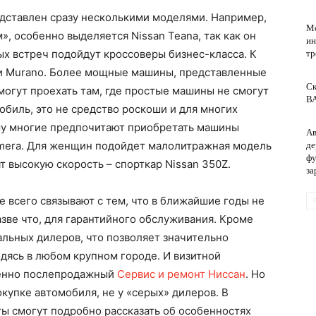
дставлен сразу несколькими моделями. Например,
Мо
, особенно выделяется Nissan Teana, так как он
ин
обслуживание
х встреч подойдут кроссоверы бизнес-класса. К
тр
er и Murano. Более мощные машины, представленные
Ск
 смогут проехать там, где простые машины не смогут
ВА
биль, это не средство роскоши и для многих
ому многие предпочитают приобретать машины
Ав
 Almera. Для женщин подойдет малолитражная модель
де
фу
ят высокую скорость – спорткар Nissan 350Z.
за
 всего связывают с тем, что в ближайшие годы не
азве что, для гарантийного обслуживания. Кроме
альных дилеров, что позволяет значительно
дясь в любом крупном городе. И визитной
менно послепродажный
Сервис и ремонт Ниссан
. Но
купке автомобиля, не у «серых» дилеров. В
ы смогут подробно рассказать об особенностях