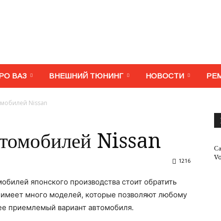
МегаВАЗ.
РО ВАЗ
ВНЕШНИЙ ТЮНИНГ
НОВОСТИ
РЕ
мобилей Nissan
Тюнинг,
томобилей Nissan
Са
V
1216
обилей японского производства стоит обратить
ремонт,
а имеет много моделей, которые позволяют любому
ее приемлемый вариант автомобиля.