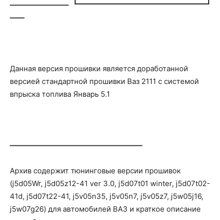
————————
——
Данная версия прошивки является доработанной
версией стандартной прошивки Ваз 2111 с системой
впрыска топлива Январь 5.1
——————————————————
Архив содержит тюнинговые версии прошивок
(j5d05Wr, j5d05z12-41 ver 3.0, j5d07t01 winter, j5d07t02-
41d, j5d07t22-41, j5v05n35, j5v05n7, j5v05z7, j5w05j16,
j5w07g26) для автомобилей ВАЗ и краткое описание