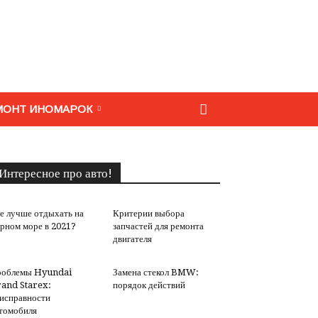
МОНТ ИНОМАРОК
Интересное про авто!
е лучше отдыхать на
Критерии выбора
рном море в 2021?
запчастей для ремонта
двигателя
роблемы Hyundai
Замена стекол BMW:
and Starex:
порядок действий
исправности
томобиля