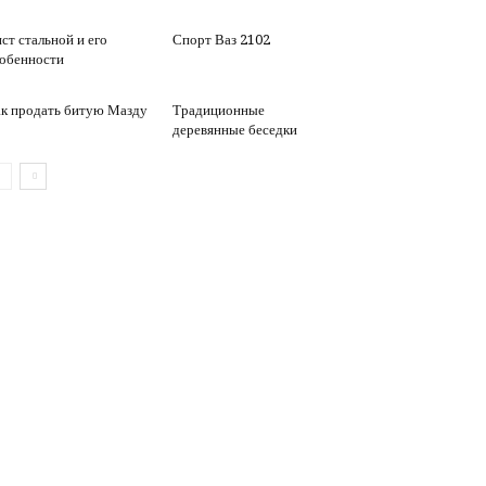
ст стальной и его
Спорт Ваз 2102
обенности
к продать битую Мазду
Традиционные
деревянные беседки