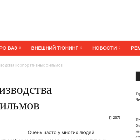
МегаВАЗ.
РО ВАЗ
ВНЕШНИЙ ТЮНИНГ
НОВОСТИ
РЕ
водства корпоративных фильмов
Тюнинг,
изводства
Гд
Че
фильмов
2579
П
ремонт,
Gr
не
Очень часто у многих людей
ав