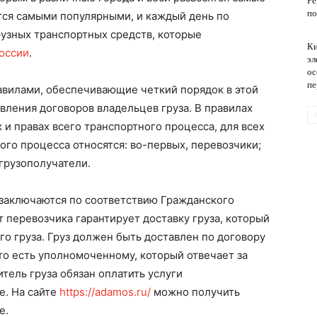
Ре
по
тся самыми популярными, и каждый день по
узных транспортных средств, которые
Ки
обслуживание
России
.
эл
ос
пе
авилами, обеспечивающие четкий порядок в этой
вления договоров владельцев груза. В правилах
 и правах всего транспортного процесса, для всех
ого процесса относятся: во-первых, перевозчики;
 грузополучатели.
 заключаются по соответствию Гражданского
т перевозчика гарантирует доставку груза, который
го груза. Груз должен быть доставлен по договору
то есть уполномоченному, который отвечает за
итель груза обязан оплатить услуги
е. На сайте
https://adamos.ru/
можно получить
е.