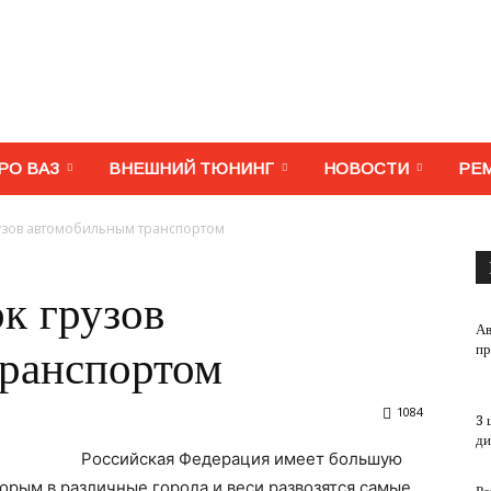
МегаВАЗ.
РО ВАЗ
ВНЕШНИЙ ТЮНИНГ
НОВОСТИ
РЕ
узов автомобильным транспортом
Тюнинг,
к грузов
Ав
пр
ранспортом
1084
3 
ремонт,
ди
Российская Федерация имеет большую
торым в различные города и веси развозятся самые