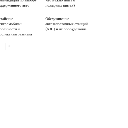
комендации по выбору
Что нужно знать о
ддержанного авто
пожарных щитах?
тайские
Обслуживание
ектромобили:
автозаправочных станций
обенности и
(АЗС) и их оборудование
рспективы развития