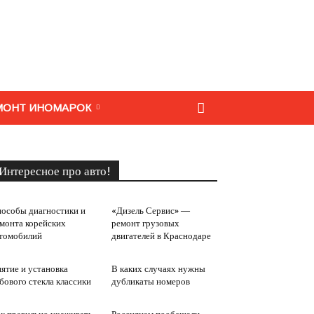
МОНТ ИНОМАРОК
Интересное про авто!
особы диагностики и
«Дизель Сервис» —
монта корейских
ремонт грузовых
томобилий
двигателей в Краснодаре
ятие и установка
В каких случаях нужны
бового стекла классики
дубликаты номеров