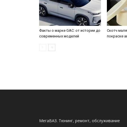
Факты о марке GAC: от истории до
Скотч маля
современных моделей
покраске 
МегаВАЗ. Тюнинг, ремонт, обслуживание