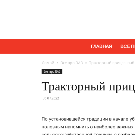
ГЛАВНАЯ
ВСЕ П
Домой
Все про ВАЗ
Тракторный прицеп: вы
Все про ВАЗ
Тракторный приц
30.07.2022
По установившейся традиции в начале у
полезным напомнить о наиболее важных
сельскохозяйственной техники, с разбив