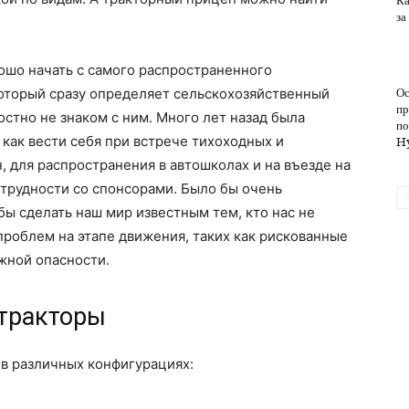
Ка
за
обслуживание
ошо начать с самого распространенного
который сразу определяет сельскохозяйственный
Ос
пр
остно не знаком с ним. Много лет назад была
по
, как вести себя при встрече тихоходных и
H
 для распространения в автошколах и на въезде на
 трудности со спонсорами. Было бы очень
бы сделать наш мир известным тем, кто нас не
проблем на этапе движения, таких как рискованные
жной опасности.
тракторы
в различных конфигурациях: