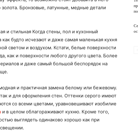
Те
пр
о золота. Бронзовые, латунные, медные детали
по
обслуживание
Се
ая и стильная Когда стены, пол и кухонный
ос
 как будто исчезают и даже самая маленькая кухня
ной светом и воздухом. Кстати, белые поверхности
да, как и поверхности любого другого цвета. Более
териалов и даже самый большой беспорядок на
юще.
 модная и практичная замена белому или бежевому.
 так и для оформления стен. Оттенки серого имеют
аются со всеми цветами, уравновешивают изобилие
а
и в целом облагораживают кухню. Кроме того,
остью выглядеть одинаково хорошо как при
освещении.