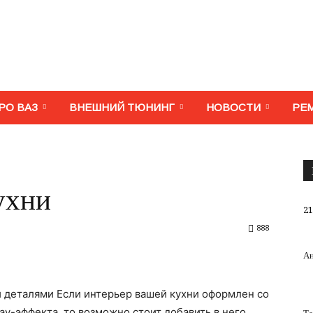
МегаВАЗ.
РО ВАЗ
ВНЕШНИЙ ТЮНИНГ
НОВОСТИ
РЕ
Тюнинг,
ухни
21
888
Ан
ремонт,
и деталями Если интерьер вашей кухни оформлен со
вау-эффекта, то возможно стоит добавить в него