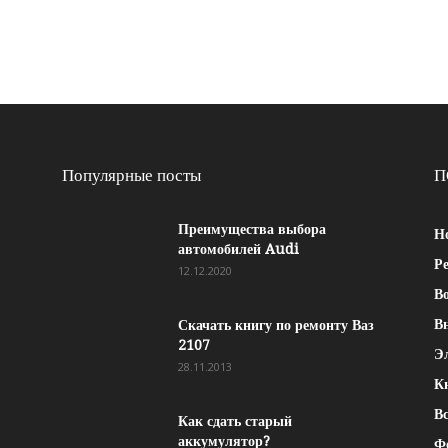
Популярные посты
П
Преимущества выбора
Н
автомобилей Audi
Р
12.12.2020
Во
В
Скачать книгу по ремонту Ваз
2107
Э
28.11.2013
К
Вс
Как сдать старый
аккумулятор?
Ф