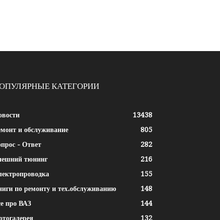
ОПУЛЯРНЫЕ КАТЕГОРИИ
овости
13438
емонт и обслуживание
805
прос - Ответ
282
нешний тюнинг
216
лектропроводка
155
ниги по ремонту и тех.обслуживанию
148
е про ВАЗ
144
отогалерея
132