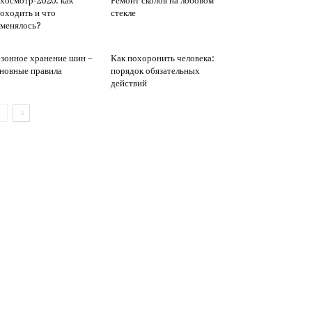
хосмотр-2020: как
Ремонт сколов на лобовом
оходить и что
стекле
менялось?
зонное хранение шин –
Как похоронить человека:
новные правила
порядок обязательных
действий