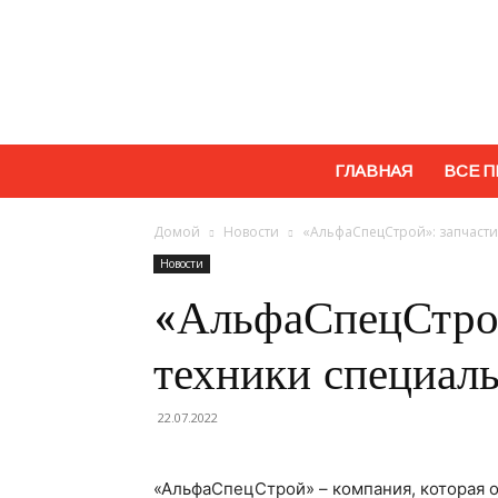
ГЛАВНАЯ
ВСЕ П
Домой
Новости
«АльфаСпецСтрой»: запчасти
Новости
«АльфаСпецСтрой
техники специаль
22.07.2022
«АльфаСпецСтрой» – компания, которая 