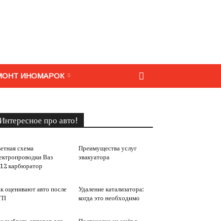
МОНТ ИНОМАРОК
Интересное про авто!
етная схема
Преимущества услуг
ектропроводки Ваз
эвакуатора
12 карбюратор
к оценивают авто после
Удаление катализатора:
ТП
когда это необходимо