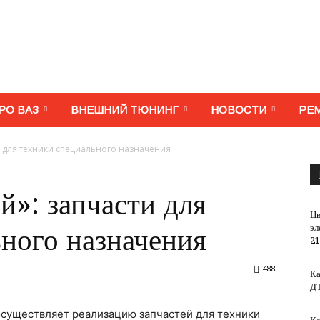
МегаВАЗ.
РО ВАЗ
ВНЕШНИЙ ТЮНИНГ
НОВОСТИ
РЕ
 для техники специального назначения
Тюнинг,
»: запчасти для
Цв
эл
ного назначения
21
488
Ка
ремонт,
Д
осуществляет реализацию запчастей для техники