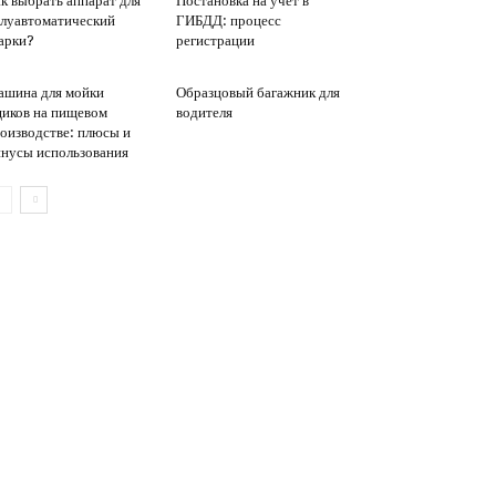
к выбрать аппарат для
Постановка на учёт в
луавтоматический
ГИБДД: процесс
арки?
регистрации
шина для мойки
Образцовый багажник для
иков на пищевом
водителя
оизводстве: плюсы и
нусы использования