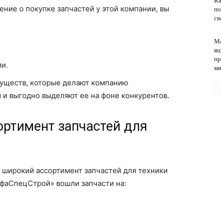
Ка
ние о покупке запчастей у этой компании, вы
по
св
обслуживание
Ма
ящ
пр
и.
ми
муществ, которые делают компанию
и выгодно выделяют ее на фоне конкурентов.
ортимент запчастей для
широкий ассортимент запчастей для техники
ьфаСпецСтрой» вошли запчасти на: