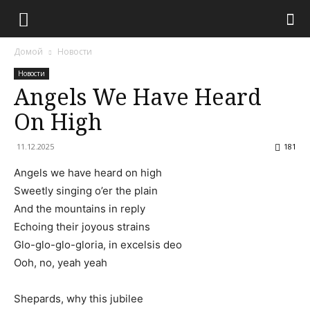
Домой
Новости
Новости
Angels We Have Heard
On High
11.12.2025
181
Angels we have heard on high
Sweetly singing o’er the plain
And the mountains in reply
Echoing their joyous strains
Glo-glo-glo-gloria, in excelsis deo
Ooh, no, yeah yeah
Shepards, why this jubilee