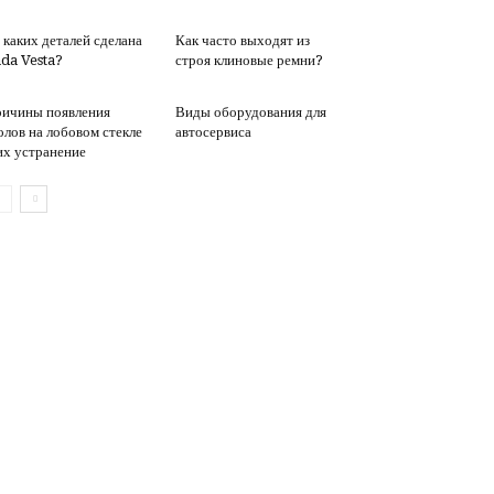
 каких деталей сделана
Как часто выходят из
da Vesta?
строя клиновые ремни?
ичины появления
Виды оборудования для
олов на лобовом стекле
автосервиса
их устранение