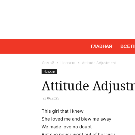
ГЛАВНАЯ
ВСЕ П
Домой
Новости
Attitude Adjustment
Новости
Attitude Adjus
23.06.2025
This girl that I knew
She loved me and blew me away
We made love no doubt
But she never went out of her way