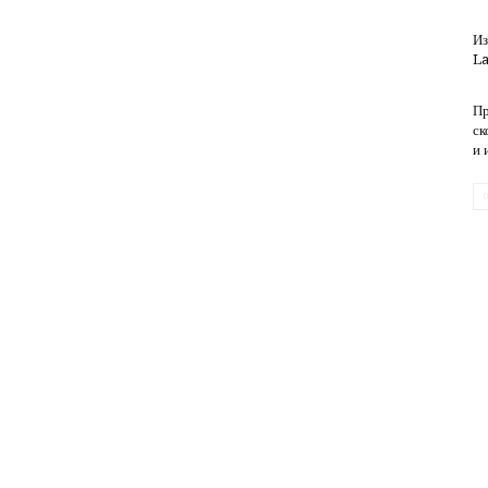
Из
La
обслуживание
Пр
ск
и 