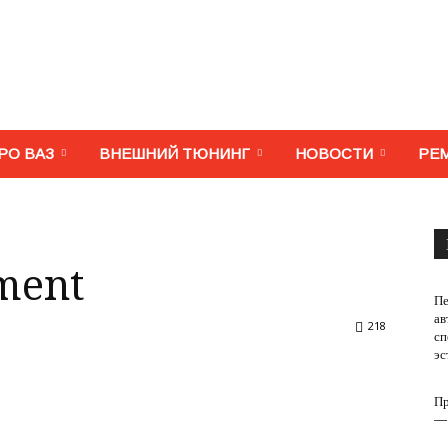
МегаВАЗ.
РО ВАЗ
ВНЕШНИЙ ТЮНИНГ
НОВОСТИ
РЕ
Тюнинг,
tment
Пе
ав
218
сп
эс
ремонт,
Пр
—