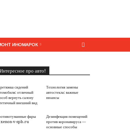
МОНТ ИНОМАРОК
Интересное про авто!
ретяжка сидений
Технология замены
томобиля: отличный
автостекла: важные
особ вернуть салону
нюансы
тетичный внешний вид
отивотуманные фары
Дезинфекция помещений
 xenon-v-spb.ru
против коронавируса —
основные способы