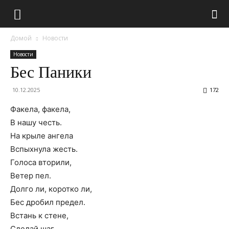
Домой
Новости
Новости
Бес Паники
10.12.2025
172
Факела, факела,
В нашу честь.
На крыле ангела
Вспыхнула жесть.
Голоса вторили,
Ветер пел.
Долго ли, коротко ли,
Бес дробил предел.
Встань к стене,
Сделай шаг.