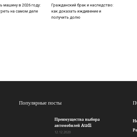
ь машину в 2026 году:
Гражданский брак и наследство:
треть на самом деле
как доказать иждивение и
получить долю
Популярные посты
П
Преимущества выбора
Н
автомобилей Audi
Р
12.12.2020