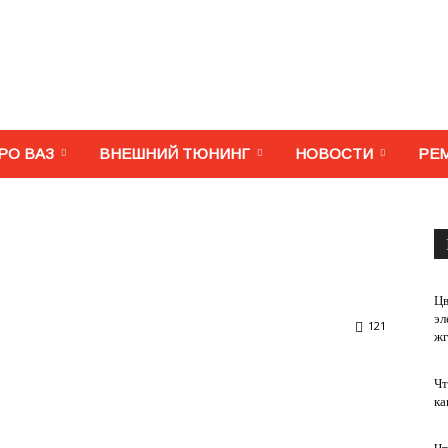
МегаВАЗ.
РО ВАЗ
ВНЕШНИЙ ТЮНИНГ
НОВОСТИ
РЕ
Тюнинг,
Цв
эл
121
жг
Чт
ремонт,
ка