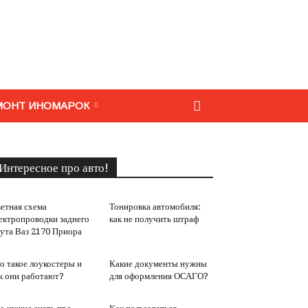
МОНТ ИНОМАРОК
Интересное про авто!
етная схема
Тонировка автомобиля:
ектропроводки заднего
как не получить штраф
ута Ваз 2170 Приора
о такое лоукостеры и
Какие документы нужны
к они работают?
для оформления ОСАГО?