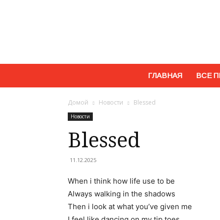
ГЛАВНАЯ
ВСЕ П
Домой
Новости
Blessed
Новости
Blessed
11.12.2025
When i think how life use to be
Always walking in the shadows
Then i look at what you’ve given me
I feel like dancing on my tip toes