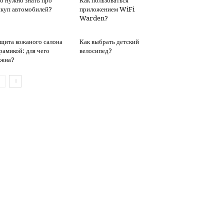
о нужно знать про
Как пользоваться
куп автомобилей?
приложением WiFi
Warden?
щита кожаного салона
Как выбрать детский
рамикой: для чего
велосипед?
ужна?