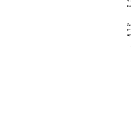
Чт
вы
обслуживание
За
ке
н