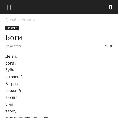
Домой
Новости
Новости
Боги
23.06.2025
199
Де ви,
боги?
буйні
в травні?
В траві
влажній
я б ліг
у ніг
твоїх,
Мов колонади до гори.