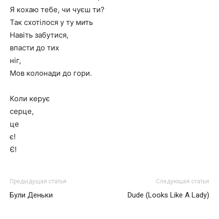
Я кохаю тебе, чи чуєш ти?
Так схотілося у ту мить
Навіть забутися,
впасти до тих
ніг,
Мов колонади до гори.
Коли керує
серце,
це
є!
Є!
Предыдущая статья
Следующая статья
Були Деньки
Dude (Looks Like A Lady)