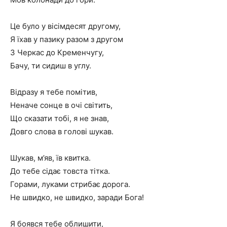
Це було у вісімдесят другому,
Я їхав у пазику разом з другом
З Черкас до Кременчугу,
Бачу, ти сидиш в углу.
Відразу я тебе помітив,
Неначе сонце в очі світить,
Що сказати тобі, я не знав,
Довго слова в голові шукав.
Шукав, м’яв, їв квитка.
До тебе сідає товста тітка.
Горами, луками стрибає дорога.
Не швидко, не швидко, заради Бога!
Я боявся тебе облишити,