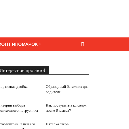
МОНТ ИНОМАРОК
Интересное про авто!
ортивная двойка
Образцовый багажник для
водителя
итерии выбора
Как поступить в колледж
онтального погрузчика
после 9 класса?
тоэлектрик: в чем его
Пятёрка зверь