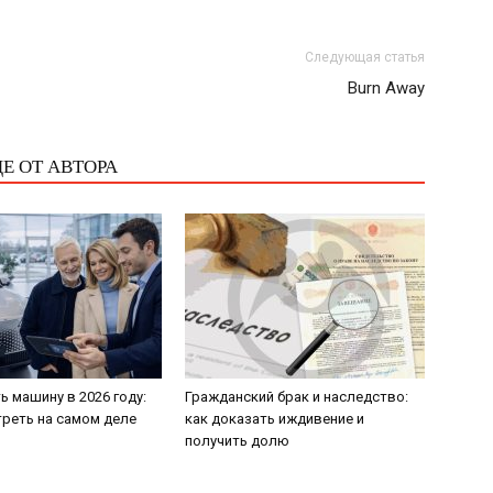
Следующая статья
Burn Away
Е ОТ АВТОРА
ь машину в 2026 году:
Гражданский брак и наследство:
треть на самом деле
как доказать иждивение и
получить долю