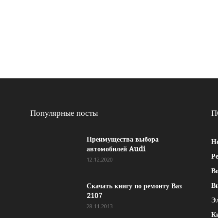
Популярные посты
П
Преимущества выбора
Н
автомобилей Audi
Р
12.12.2020
Во
В
Скачать книгу по ремонту Ваз
2107
Э
28.11.2013
К