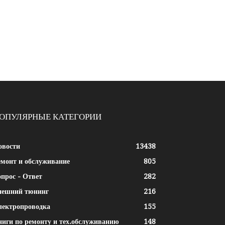
ОПУЛЯРНЫЕ КАТЕГОРИИ
овости
13438
емонт и обслуживание
805
прос - Ответ
282
нешний тюнинг
216
лектропроводка
155
ниги по ремонту и тех.обслуживанию
148