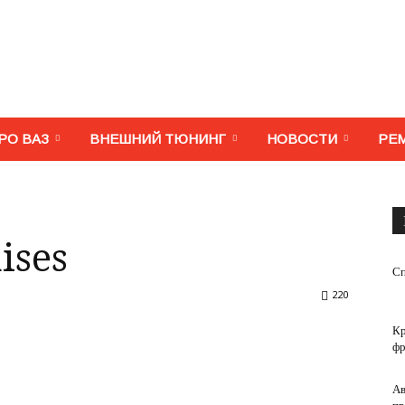
МегаВАЗ.
РО ВАЗ
ВНЕШНИЙ ТЮНИНГ
НОВОСТИ
РЕ
Тюнинг,
ises
Сп
220
Кр
фр
ремонт,
Ав