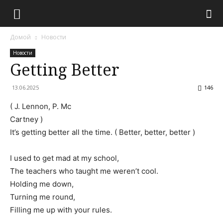
Домой
Новости
Новости
Getting Better
13.06.2025
146
( J. Lennon, P. Mc
Cartney )
It’s getting better all the time. ( Better, better, better )
I used to get mad at my school,
The teachers who taught me weren’t cool.
Holding me down,
Turning me round,
Filling me up with your rules.