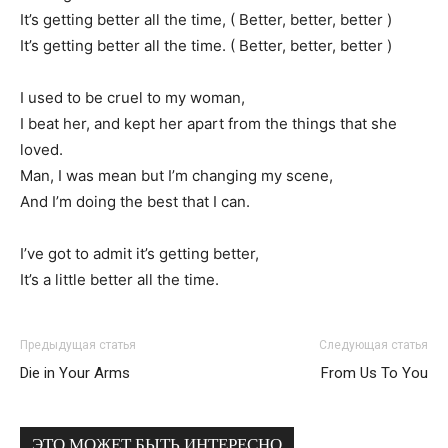
It’s getting better all the time, ( Better, better, better )
It’s getting better all the time. ( Better, better, better )
I used to be cruel to my woman,
I beat her, and kept her apart from the things that she
loved.
Man, I was mean but I’m changing my scene,
And I’m doing the best that I can.
I’ve got to admit it’s getting better,
It’s a little better all the time.
Предыдущая статья
Следующая статья
Die in Your Arms
From Us To You
ЭТО МОЖЕТ БЫТЬ ИНТЕРЕСНО