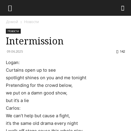
Домой
Новости
Новости
Intermission
09.06.2025
142
Logan:
Curtains open up to see
spotlight shines on you and me tonight
Pretending for the crowd below,
we put on a damn good show,
but it’s a lie
Carlos:
We can’t help but cause a fight,
it’s the same old drama every night
I walk off stage cause this whole play