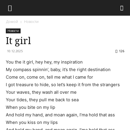
Домой
Новости
Новости
It girl
10.12.2025
126
You the it girl, hey hey, my inspiration
My compass spinnin’, baby, it’s the right destination
Come on, come on, tell me what I came for
I got treasure to hide, so let’s keep it from the strangers
Your waves, they wash all over me
Your tides, they pull me back to sea
When you bite on my lip
And hold my hand, and moan again, I’ma hold that ass
When you kiss on my lips
And hold my hand, and moan again, I’ma hold that ass