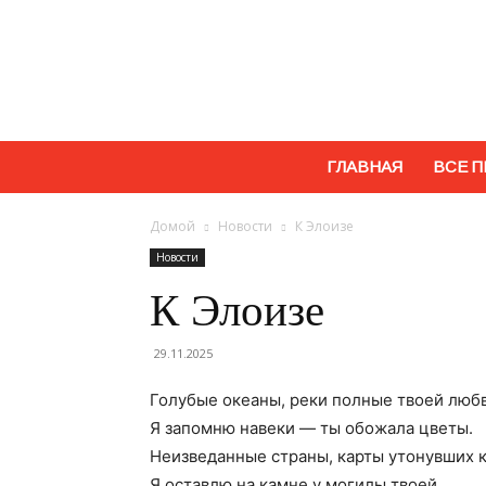
ГЛАВНАЯ
ВСЕ П
Домой
Новости
К Элоизе
Новости
К Элоизе
29.11.2025
Голубые океаны, реки полные твоей любв
Я запомню навеки — ты обожала цветы.
Неизведанные страны, карты утонувших 
Я оставлю на камне у могилы твоей.