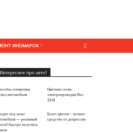
МОНТ ИНОМАРОК
Интересное про авто!
особы тонировки
Цветная схема
екол автомобиля
электропроводки Ваз
2101
едит под залог
Букет цветов – лучшее
томобиля — реальный
средство от депрессии
особ быстро получить
ньги