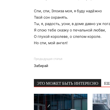
Спи, спи, Элоиза моя, я буду надёжно
Твой сон охранять.
Ты, я, радость, усни, в доме давно уж пог
Я спою тебе сказку о печальной любви,
О глухой королеве, о слепом короле.
Но спи, мой ангел!
Предыдущая статья
Забирай
ЭТО МОЖЕТ БЫТЬ ИНТЕРЕСНО
ЕЩ