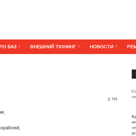
МегаВАЗ.
РО ВАЗ
ВНЕШНИЙ ТЮНИНГ
НОВОСТИ
РЕ
Тюнинг,
Сп
ст
135
и,
Кр
ремонт,
ав
кораблей,
сп
де