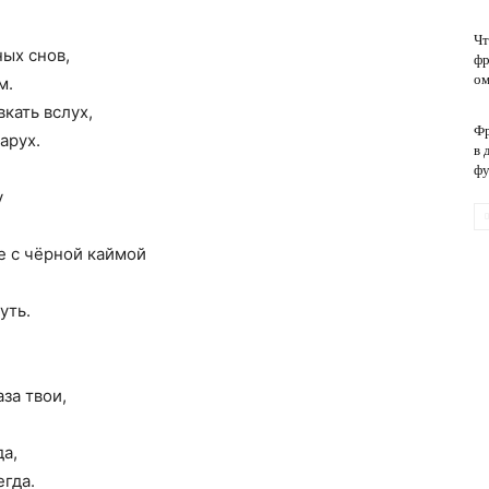
Чт
ных снов,
фр
обслуживание
ом
м.
кать вслух,
Фр
арух.
в 
фу
у
е с чёрной каймой
уть.
за твои,
а,
егда.