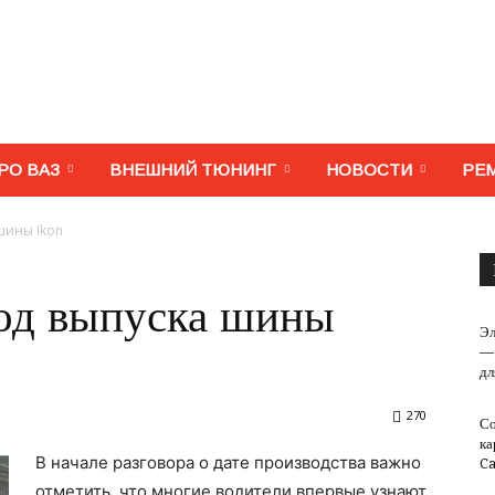
МегаВАЗ.
РО ВАЗ
ВНЕШНИЙ ТЮНИНГ
НОВОСТИ
РЕ
шины Ikon
Тюнинг,
год выпуска шины
Эл
— 
дл
270
Со
ремонт,
ка
В начале разговора о дате производства важно
C
отметить, что многие водители впервые узнают