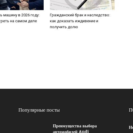
ь машину в 2026 году:
Гражданский брак и наследство:
треть на самом деле
как доказать иждивение и
получить долю
Популярные посты
П
Преимущества выбора
Н
автомобилей Audi