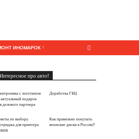
МОНТ ИНОМАРОК
Интересное про авто!
ектроника с логотипом
Доработка ГБЦ
актуальный подарок
я делового партнера
веты по выбору
Как правильно покупать
ртриджа для принтера
японские диски в России?
anon