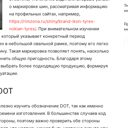
Тю
о маркировке шин, рассматривая информацию
ше
на профильных сайтах, например,
обслуживание
https://rimzona.ru/shiny/brand-ikon-tyres-
Пр
nokian-tyres/
. При внимательном изучении
ка
, который указывает конкретный период
н в небольшой овальной рамке, поэтому его легко
ну. Такая маркировка позволяет понять, насколько
ценить общую пригодность. Благодаря этому
 выбрать более подходящую продукцию, формируя
уатации.
 DOT
олезно изучить обозначение DOT, так как именно
ремени изготовления. В большинстве случаев код
тороны, поэтому важно проверить обе стороны