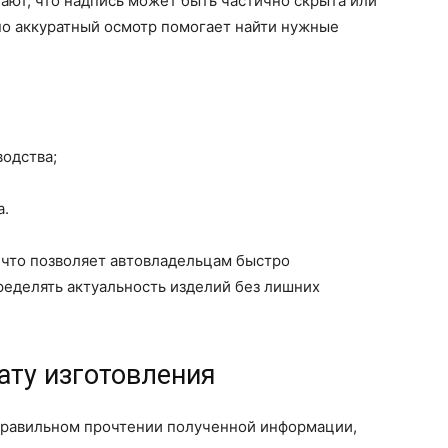
ают, что надпись может быть частично скрыта или
но аккуратный осмотр помогает найти нужные
одства;
а.
 что позволяет автовладельцам быстро
ределять актуальность изделий без лишних
ату изготовления
правильном прочтении полученной информации,