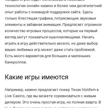
технологии онлайн-казино и более чем десятилетний
опыт работы с командой поддержки сайта. Здесь
только блестящая графика, потрясающие звуковые
элементы и забавная анимация. Предлагает огромное
количество игровых процессов, которые на первый
взгляд могут показаться ошеломляющими. Начать
играть в игру действительно весело, но даже выбор
ваших любимых игр может даже стать проблемой.
Есть много вариантов для больших и маленьких
банкроллов.
Какие игры имеются
Например, казино предлагает покер Texas Hold’em в
Live Casino, где вы можете соревноваться с живым
дилером. Это очень простая игра, но полная азарта. В