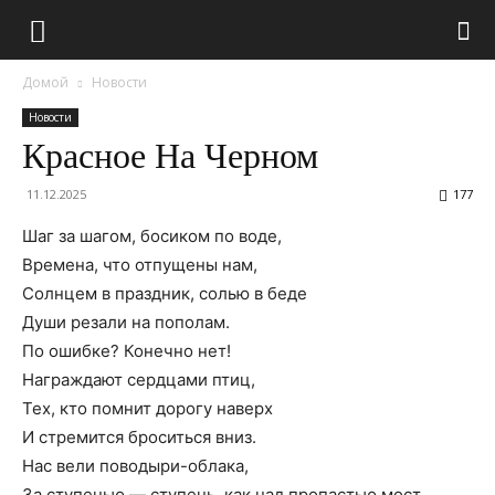
Домой
Новости
Новости
Красное На Черном
11.12.2025
177
Шаг за шагом, босиком по воде,
Времена, что отпущены нам,
Солнцем в праздник, солью в беде
Души резали на пополам.
По ошибке? Конечно нет!
Награждают сердцами птиц,
Тех, кто помнит дорогу наверх
И стремится броситься вниз.
Нас вели поводыри-облака,
За ступенью — ступень, как над пропастью мост,