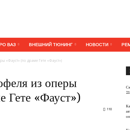
МегаВАЗ.
РО ВАЗ
ВНЕШНИЙ ТЮНИНГ
НОВОСТИ
РЕ
ы «Фауст» (по драме Гете «Фауст»)
Тюнинг,
феля из оперы
Ск
21
е Гете «Фауст»)
Ка
110
ав
ремонт,
оп