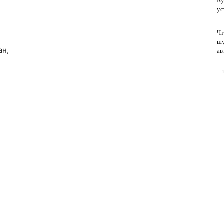
Ку
ус
Чт
обслуживание
шу
ан,
ав