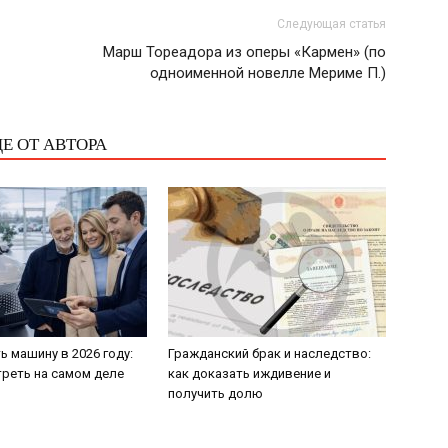
Следующая статья
Марш Тореадора из оперы «Кармен» (по
одноименной новелле Мериме П.)
Е ОТ АВТОРА
ь машину в 2026 году:
Гражданский брак и наследство:
треть на самом деле
как доказать иждивение и
получить долю