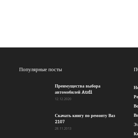
Популярные посты
П
Преимущества выбора
Н
автомобилей Audi
Р
12.12.2020
Во
В
Скачать книгу по ремонту Ваз
2107
Э
28.11.2013
К