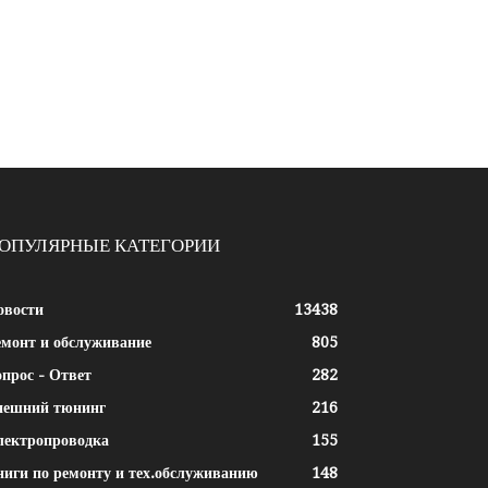
ОПУЛЯРНЫЕ КАТЕГОРИИ
овости
13438
емонт и обслуживание
805
прос - Ответ
282
нешний тюнинг
216
лектропроводка
155
ниги по ремонту и тех.обслуживанию
148