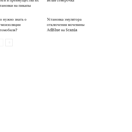
нги и преимущества их
Белая семерочка
тановки на пикапы
о нужно знать о
Установка эмулятора
моизоляции
отключения мочевины
томобиля?
АdBlue на Scania