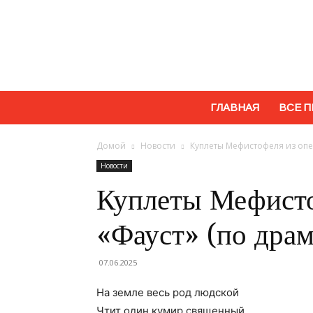
ГЛАВНАЯ
ВСЕ П
Домой
Новости
Куплеты Мефистофеля из опер
Новости
Куплеты Мефисто
«Фауст» (по драм
07.06.2025
На земле весь род людской
Чтит один кумир священный,