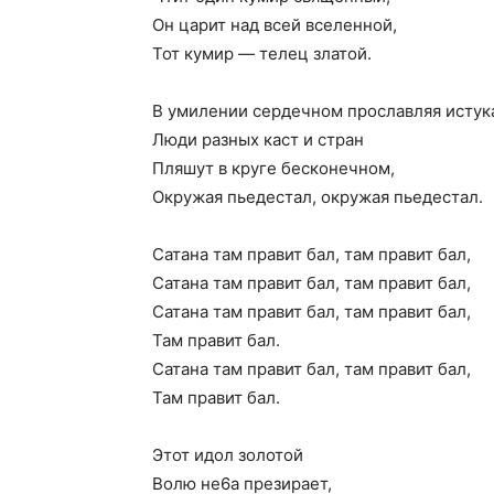
Он царит над всей вселенной,
Тот кумир — телец златой.
В умилении сердечном прославляя истук
Люди разных каст и стран
Пляшут в круге бесконечном,
Окружая пьедестал, окружая пьедестал.
Сатана там правит бал, там правит бал,
Сатана там правит бал, там правит бал,
Сатана там правит бал, там правит бал,
Там правит бал.
Сатана там правит бал, там правит бал,
Там правит бал.
Этот идол золотой
Волю не6а презирает,