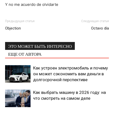
Y no me acuerdo de olvidarte
Предыдущая статья
Следующая статья
Objection
Octavo día
ЭТО МОЖЕТ БЫТЬ ИНТЕРЕСНО
ЕЩЕ ОТ АВТОРА
Как устроен электромобиль и почему
он может сэкономить вам деньги в
долгосрочной перспективе
Как выбрать машину в 2026 году: на
что смотреть на самом деле