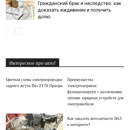
Гражданский брак и наследство: как
доказать иждивение и получить
долю
Интересное про авто!
Цветная схема электропроводки
Преимущества
заднего жгута Ваз 2170 Приора
электрозаправок:
функционируют с различными
типами зарядных устройств для
электромобиля
Как заказать автозапчасти ВАЗ
в интернете?