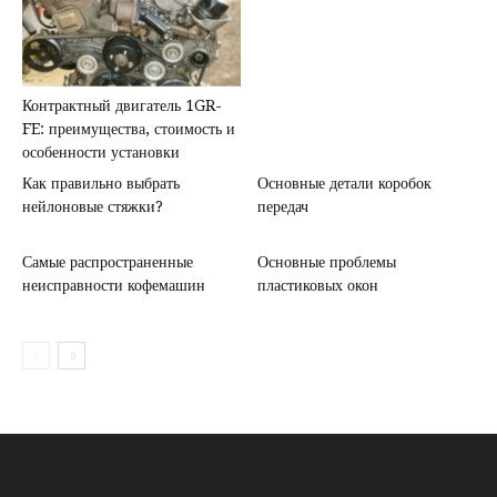
Контрактный двигатель 1GR-
FE: преимущества, стоимость и
особенности установки
Как правильно выбрать
Основные детали коробок
нейлоновые стяжки?
передач
Самые распространенные
Основные проблемы
неисправности кофемашин
пластиковых окон