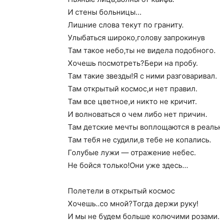
И стены больницы…
Лишние слова текут по граниту.
Улыбаться широко,голову запрокинув
Там такое небо,ты не видела подобного.
Хочешь посмотреть?Бери на пробу.
Там такие звезды!Я с ними разговаривал.
Там открытый космос,и нет правил.
Там все цветное,и никто не кричит.
И волноваться о чем либо нет причин.
Там детские мечты воплощаются в реаль
Там тебя не судили,в тебе не копались.
Голубые лужи — отражение небес.
Не бойся только!Они уже здесь…
Полетели в открытый космос
Хочешь..со мной?Тогда держи руку!
И мы не будем больше колючими розами.