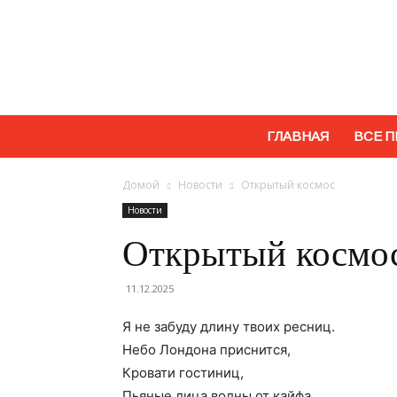
ГЛАВНАЯ
ВСЕ П
Домой
Новости
Открытый космос
Новости
Открытый космо
11.12.2025
Я не забуду длину твоих ресниц.
Небо Лондона приснится,
Кровати гостиниц,
Пьяные лица,волны от кайфа.