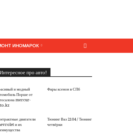
МОНТ ИНОМАРОК
Интересное про авто!
асивый и модный
Фары ксенон в СПб
томобиль Порше от
тосалона mercur-
to.kz
нтрактные двигатели
Тюнинг Ваз 2104 / Тюнинг
evrolet и их
четвёрки
еимущества