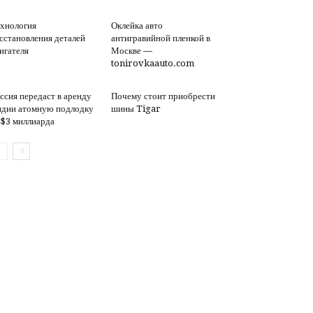
хнология
Оклейка авто
сстановления деталей
антигравийной пленкой в
игателя
Москве —
tonirovkaauto.com
ссия передаст в аренду
Почему стоит приобрести
дии атомную подлодку
шины Tigar
 $3 миллиарда