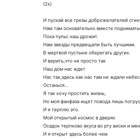
(2x)
И пускай все грезы доброжелателей сгин
Нам там основательно вместе подниматьс
Пока пульс наш дрожит.
Нам звезды предвещали быть лучшими.
В мертвой пустыне оберегать других.
И верить,что не просто так
Наш дом нас ждет
Нас так,здесь как нас там не ждали небес
Останься…
Я так хочу простить жизнь,
Но моя фанфаза ищет повода лишь погрус
И я терплю это.
Мой открытый космос в дверях
Осадок терпково вкуса во рту виски и ме
И я открыт здесь более чем