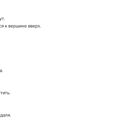
ут.
я к вершине вверх.
а.
тить.
ндаля.