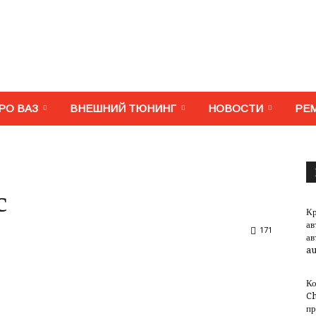
МегаВАЗ.
РО ВАЗ
ВНЕШНИЙ ТЮНИНГ
НОВОСТИ
РЕ
Тюнинг,
с
Кр
ав
171
ав
au
ремонт,
Ко
Ch
пр