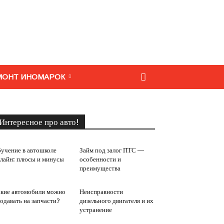
МОНТ ИНОМАРОК
Интересное про авто!
учение в автошколе
Займ под залог ПТС —
лайн: плюсы и минусы
особенности и
преимущества
кие автомобили можно
Неисправности
одавать на запчасти?
дизельного двигателя и их
устранение