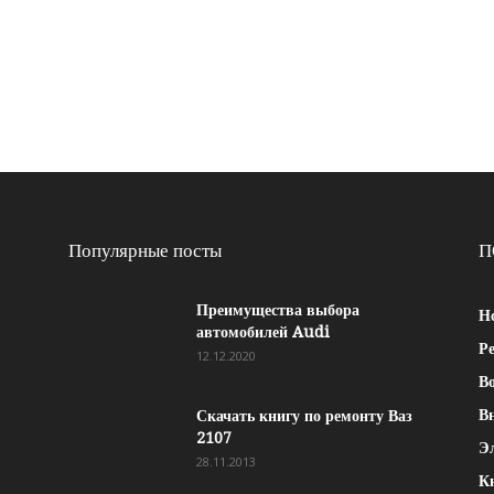
Популярные посты
П
Преимущества выбора
Н
автомобилей Audi
Р
12.12.2020
Во
В
Скачать книгу по ремонту Ваз
2107
Э
28.11.2013
К