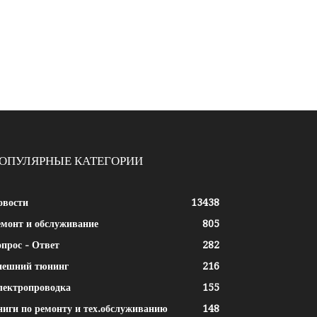
ОПУЛЯРНЫЕ КАТЕГОРИИ
овости
13438
емонт и обслуживание
805
прос - Ответ
282
нешний тюнинг
216
лектропроводка
155
ниги по ремонту и тех.обслуживанию
148