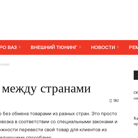
МегаВАЗ.
РО ВАЗ
ВНЕШНИЙ ТЮНИНГ
НОВОСТИ
РЕ
анами
Тюнинг,
в между странами
Об
он
582
без обмена товарами из разных стран. Это просто
Ка
ремонт,
возка в соответствии со специальными законами и
пр
жности перевести свой товар для клиентов из
следующими способами: