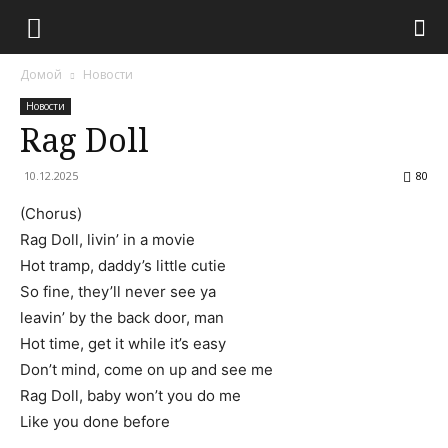
Домой
Новости
Новости
Rag Doll
10.12.2025
80
(Chorus)
Rag Doll, livin’ in a movie
Hot tramp, daddy’s little cutie
So fine, they’ll never see ya
leavin’ by the back door, man
Hot time, get it while it’s easy
Don’t mind, come on up and see me
Rag Doll, baby won’t you do me
Like you done before