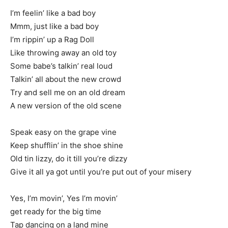
I’m feelin’ like a bad boy
Mmm, just like a bad boy
I’m rippin’ up a Rag Doll
Like throwing away an old toy
Some babe’s talkin’ real loud
Talkin’ all about the new crowd
Try and sell me on an old dream
A new version of the old scene
Speak easy on the grape vine
Keep shufflin’ in the shoe shine
Old tin lizzy, do it till you’re dizzy
Give it all ya got until you’re put out of your misery
Yes, I’m movin’, Yes I’m movin’
get ready for the big time
Tap dancing on a land mine