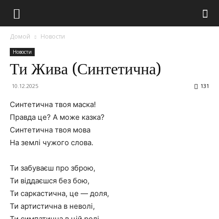
Домой
Новости
Новости
Ти Жива (Синтетична)
10.12.2025
131
Синтетична твоя маска!
Правда це? А може казка?
Синтетична твоя мова
На землі чужого слова.
Ти забуваєш про зброю,
Ти віддаєшся без бою,
Ти саркастична, це — доля,
Ти артистична в неволі,
Ти симпатична в цій ролі,