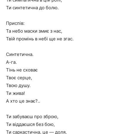
Ти синтетична до болю.
Приспів:
Та небо маски змиє з нас,
Твій промінь в небі ще не згас.
Синтетична.
А-га.
Тінь не сховає
Твоє серце,
Твою душу.
Ти жива!
А хто це знає?..
Ти забуваєш про зброю,
Ти віддаєшся без бою,
Ти саркастична, це — доля,