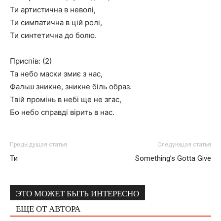
Ти артистична в неволі,
Ти симпатична в цій ролі,
Ти синтетична до болю.
Приспів: (2)
Та небо маски змиє з нас,
Фальш зникне, зникне біль образ.
Твій промінь в небі ще не згас,
Бо небо справді вірить в нас.
Предыдущая статья
Следующая статья
Ти
Something’s Gotta Give
ЭТО МОЖЕТ БЫТЬ ИНТЕРЕСНО
ЕЩЕ ОТ АВТОРА