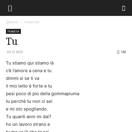
Домой
Новости
Новости
Tu
06.12.2025
162
Tu stiamo qui stiamo là
c’è l’amore a cena e tu
dimmi sì se ti va
il mio letto è forte e tu
pesi poco di più della gommapiuma
tu perchè tu non ci sei
e mi sto spogliando.
Tu quanti anni mi dai?
ho un lavoro strano e
tu ma va là che lo sai