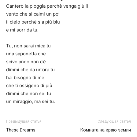
Canterò la pioggia perchè venga giù il
vento che si calmi un po’
il cielo perchè sia più blu
e mi sorrida tu.
Tu, non sarai mica tu
una saponetta che
scivolando non c’è
dimmi che da un’ora tu
hai bisogno di me
che ti ossigeno di più
dimmi che non sei tu
un miraggio, ma sei tu.
Предыдущая статья
Следующая статья
These Dreams
Комната на краю земли