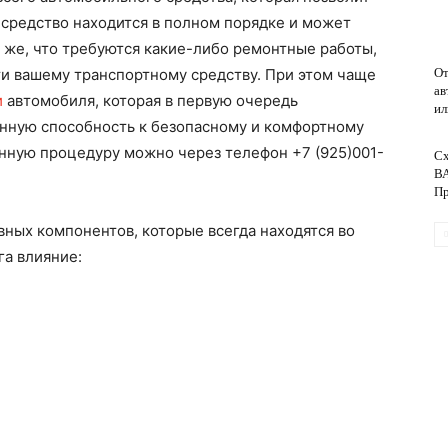
 средство находится в полном порядке и может
 же, что требуются какие-либо ремонтные работы,
обслуживание
ти вашему транспортному средству. При этом чаще
От
ав
и
автомобиля, которая в первую очередь
ил
енную способность к безопасному и комфортному
анную процедуру можно через телефон +7 (925)001-
Сх
ВА
Пр
вных компонентов, которые всегда находятся во
га влияние: