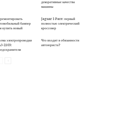
декоративные качества
машины
ремонтировать
Jaguar I-Pace: первый
томобильный бампер
полностью электрический
и купить новый
кроссовер
ема электропроводки
Что входит в обязанности
З-2103:
автоюриста?
едохранители