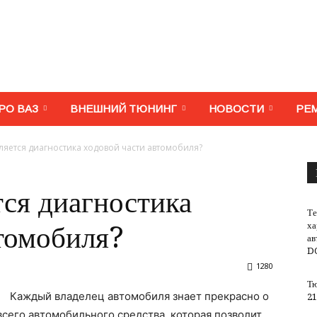
МегаВАЗ.
РО ВАЗ
ВНЕШНИЙ ТЮНИНГ
НОВОСТИ
РЕ
ляется диагностика ходовой части автомобиля?
Тюнинг,
ся диагностика
Те
ха
втомобиля?
ав
D
1280
ремонт,
Тю
Каждый владелец автомобиля знает прекрасно о
21
всего автомобильного средства, которая позволит