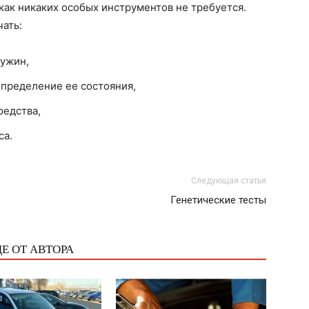
как никаких особых инструментов не требуется.
ать:
ружин,
определение ее состояния,
редства,
са.
Следующая статья
Генетические тесты
Е ОТ АВТОРА