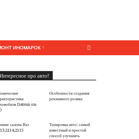
МОНТ ИНОМАРОК
Интересное про авто!
хнические
Особенности создания
рактеристики
рекламного ролика
томобиля Datsun on-
O
нинг салона Ваз
Тонировка авто: самый
13,2114,2115
известный и простой
способ улучшить