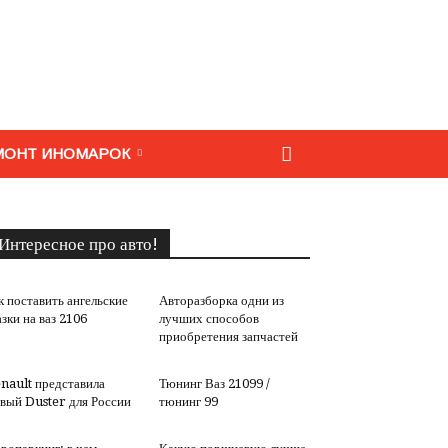
МОНТ ИНОМАРОК
Интересное про авто!
к поставить ангельские
Авторазборка одни из
азки на ваз 2106
лучших способов
приобретения запчастей
nault представила
Тюнинг Ваз 21099 /
вый Duster для России
тюнинг 99