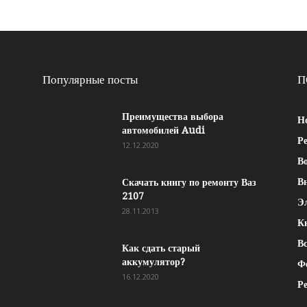
Популярные посты
П
Преимущества выбора
Н
автомобилей Audi
Р
12.12.2020
Во
В
Скачать книгу по ремонту Ваз
2107
Э
28.11.2013
К
Вс
Как сдать старый
аккумулятор?
Ф
16.12.2020
Р