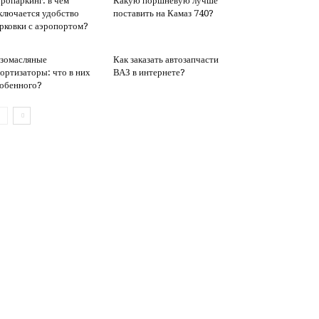
ропаркинг: в чем
Какую поршневую лучше
ключается удобство
поставить на Камаз 740?
рковки с аэропортом?
зомасляные
Как заказать автозапчасти
ортизаторы: что в них
ВАЗ в интернете?
обенного?