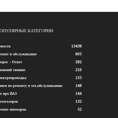
ОПУЛЯРНЫЕ КАТЕГОРИИ
овости
13438
емонт и обслуживание
805
прос - Ответ
282
нешний тюнинг
216
лектропроводка
155
ниги по ремонту и тех.обслуживанию
148
е про ВАЗ
144
отогалерея
132
емонт иномарок
52