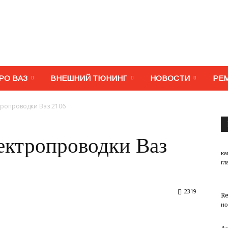
МегаВАЗ.
РО ВАЗ
ВНЕШНИЙ ТЮНИНГ
НОВОСТИ
РЕ
тропроводки Ваз 2106
Тюнинг,
ектропроводки Ваз
ка
гл
2319
Re
ремонт,
но