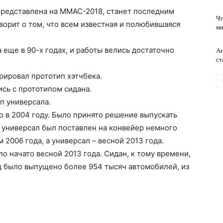
 представлена на MMAC-2018, станет последним
Чт
ворит о том, что всем известная и полюбившаяся
ми
обслуживание
 еще в 90-х годах, и работы велись достаточно
Ан
ст
рировал прототип хэтчбека.
ись с прототипом сидана.
ип универсала.
 в 2004 году. Было принято решение выпускать
и универсал был поставлен на конвейер немного
 2006 года, а универсал – весной 2013 года.
о начато весной 2013 года. Сидан, к тому времени,
од было выпущено более 954 тысяч автомобилей, из