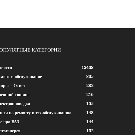
ОПУЛЯРНЫЕ КАТЕГОРИИ
овости
13438
емонт и обслуживание
805
прос - Ответ
282
нешний тюнинг
216
лектропроводка
155
ниги по ремонту и тех.обслуживанию
148
е про ВАЗ
144
отогалерея
132