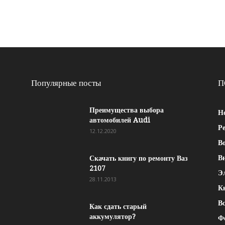
Популярные посты
П
Преимущества выбора
Н
автомобилей Audi
Р
12.12.2020
Во
В
Скачать книгу по ремонту Ваз
2107
Э
28.11.2013
К
Вс
Как сдать старый
аккумулятор?
Ф