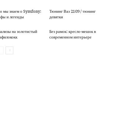
о мы знаем о Symfony:
Тюнинг Ваз 2109 / тюнинг
фы и легенды
девятки
ализы на золотистый
Без рамок: кресло-мешок в
афилококк
современном интерьере