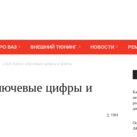
МегаВАЗ.
РО ВАЗ
ВНЕШНИЙ ТЮНИНГ
НОВОСТИ
РЕ
LADA Kalina: ключевые цифры и факты
Тюнинг,
лючевые цифры и
Ка
ав
ра
ди
1593
ремонт,
Ос
А