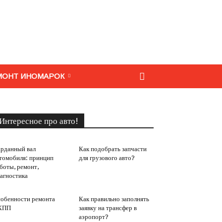
МОНТ ИНОМАРОК
Интересное про авто!
рданный вал
Как подобрать запчасти
томобиля: принцип
для грузового авто?
боты, ремонт,
агностика
обенности ремонта
Как правильно заполнять
КПП
заявку на трансфер в
аэропорт?