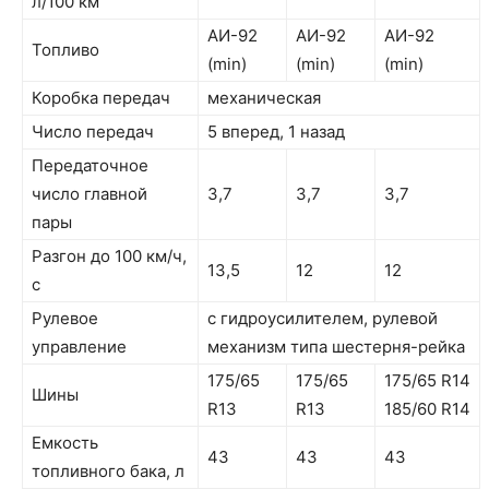
л/100 км
АИ-92
АИ-92
АИ-92
Топливо
(min)
(min)
(min)
Коробка передач
механическая
Число передач
5 вперед, 1 назад
Передаточное
число главной
3,7
3,7
3,7
пары
Разгон до 100 км/ч,
13,5
12
12
с
Рулевое
с гидроусилителем, рулевой
управление
механизм типа шестерня-рейка
175/65
175/65
175/65 R14
Шины
R13
R13
185/60 R14
Емкость
43
43
43
топливного бака, л