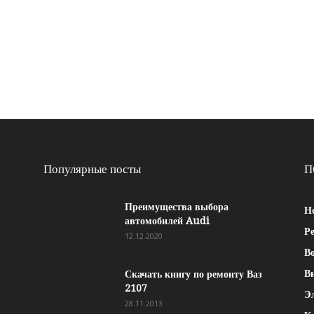
Популярные посты
П
Преимущества выбора
Н
автомобилей Audi
Р
12.12.2020
Во
В
Скачать книгу по ремонту Ваз
2107
Э
28.11.2013