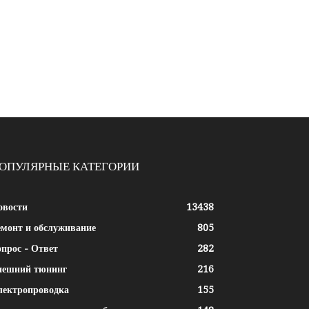
ОПУЛЯРНЫЕ КАТЕГОРИИ
овости
13438
емонт и обслуживание
805
прос - Ответ
282
нешний тюнинг
216
лектропроводка
155