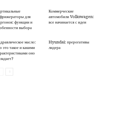
ртикальные
Коммерческие
фрижераторы для
автомобили Volkswagen:
ргонов: функции и
все начинается с идеи
обенности выбора
дравлическое масло:
Hyundai: прерогативы
о это такое и какими
лидера
рактеристиками оно
ладает?