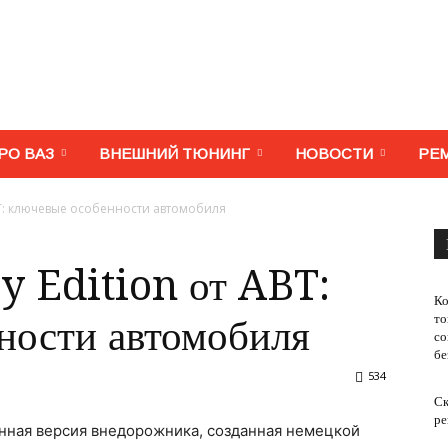
МегаВАЗ.
РО ВАЗ
ВНЕШНИЙ ТЮНИНГ
НОВОСТИ
РЕ
ABT: ключевые особенности автомобиля
Тюнинг,
y Edition от ABT:
Ко
то
ности автомобиля
со
бе
534
ремонт,
Ск
ре
ванная версия внедорожника, созданная немецкой