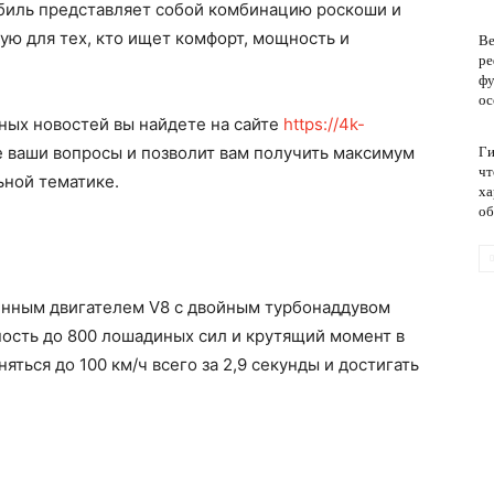
биль представляет собой комбинацию роскоши и
ю для тех, кто ищет комфорт, мощность и
Ве
ре
обслуживание
фу
ос
ых новостей вы найдете на сайте
https://4k-
все ваши вопросы и позволит вам получить максимум
Ги
чт
ной тематике.
ха
об
шенным двигателем V8 с двойным турбонаддувом
ость до 800 лошадиных сил и крутящий момент в
яться до 100 км/ч всего за 2,9 секунды и достигать