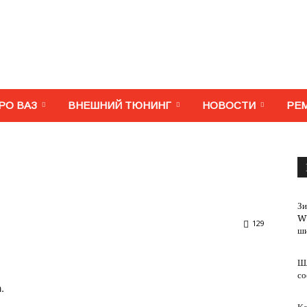
МегаВАЗ.
РО ВАЗ
ВНЕШНИЙ ТЮНИНГ
НОВОСТИ
РЕ
Тюнинг,
З
Wi
129
ш
Шл
ремонт,
со
.