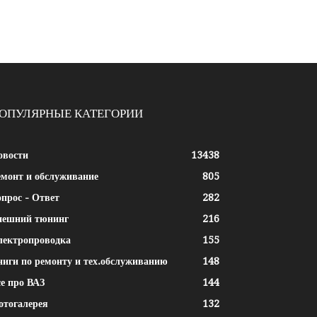
ОПУЛЯРНЫЕ КАТЕГОРИИ
овости
13438
емонт и обслуживание
805
прос - Ответ
282
нешний тюнинг
216
лектропроводка
155
ниги по ремонту и тех.обслуживанию
148
е про ВАЗ
144
отогалерея
132