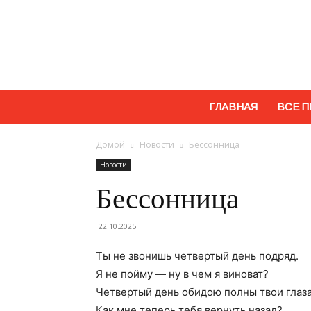
ГЛАВНАЯ
ВСЕ П
Домой
Новости
Бессонница
Новости
Бессонница
22.10.2025
Ты не звонишь четвертый день подряд.
Я не пойму — ну в чем я виноват?
Четвертый день обидою полны твои глаза
Как мне теперь тебя вернуть назад?