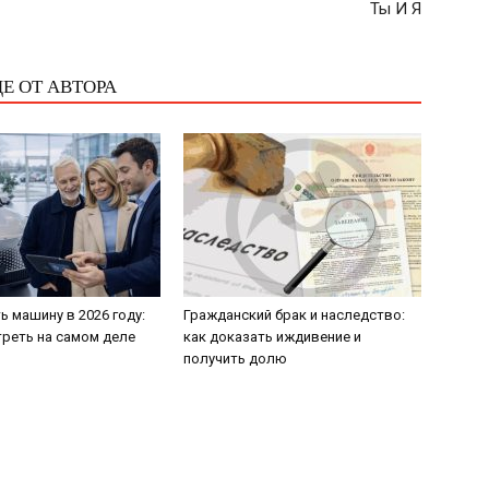
Ты И Я
Е ОТ АВТОРА
ь машину в 2026 году:
Гражданский брак и наследство:
треть на самом деле
как доказать иждивение и
получить долю