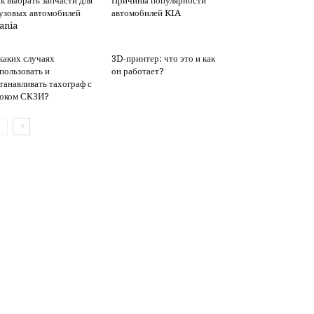
к выбрать запчасти для
Причины популярности
узовых автомобилей
автомобилей KIA
ania
каких случаях
3D-принтер: что это и как
пользовать и
он работает?
танавливать тахограф с
оком СКЗИ?