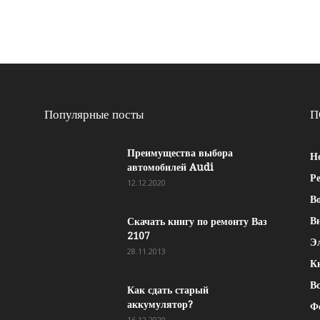
Популярные посты
П
Преимущества выбора
Н
автомобилей Audi
Р
12.12.2020
Во
В
Скачать книгу по ремонту Ваз
2107
Э
28.11.2013
К
Вс
Как сдать старый
аккумулятор?
Ф
16.12.2020