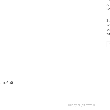
Ка
гр
Sc
обслуживание
В 
ис
ус
бл
с тобой
Следующая статья