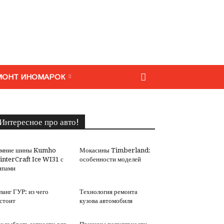
МОНТ ИНОМАРОК
Интересное про авто!
имние шины Kumho
Мокасины Timberland:
nterCraft Ice WI31 с
особенности моделей
ипами
анг ГУР: из чего
Технология ремонта
стоит
кузова автомобиля