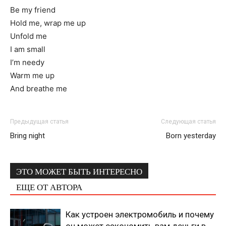
Be my friend
Hold me, wrap me up
Unfold me
I am small
I’m needy
Warm me up
And breathe me
Предыдущая статья
Следующая статья
Bring night
Born yesterday
ЭТО МОЖЕТ БЫТЬ ИНТЕРЕСНО
ЕЩЕ ОТ АВТОРА
Как устроен электромобиль и почему