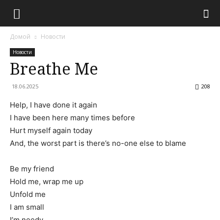
Домой
Новости
Новости
Breathe Me
18.06.2025
208
Help, I have done it again
I have been here many times before
Hurt myself again today
And, the worst part is there’s no-one else to blame
Be my friend
Hold me, wrap me up
Unfold me
I am small
I’m needy