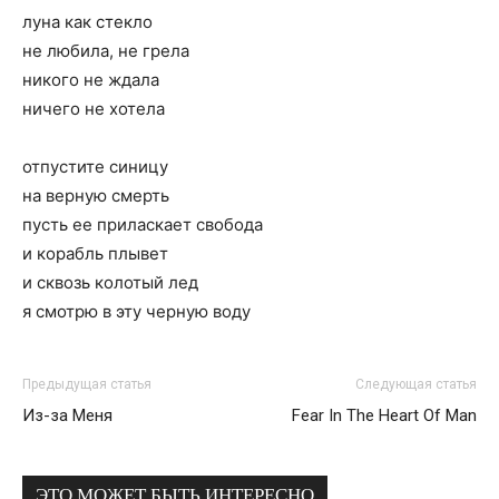
луна как стекло
не любила, не грела
никого не ждала
ничего не хотела
отпустите синицу
на верную смерть
пусть ее приласкает свобода
и корабль плывет
и сквозь колотый лед
я смотрю в эту черную воду
Предыдущая статья
Следующая статья
Из-за Меня
Fear In The Heart Of Man
ЭТО МОЖЕТ БЫТЬ ИНТЕРЕСНО