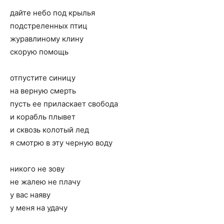
дайте небо под крылья
подстреленных птиц
журавлиному клину
скорую помощь
отпустите синицу
на верную смерть
пусть ее приласкает свобода
и корабль плывет
и сквозь колотый лед
я смотрю в эту черную воду
никого не зову
не жалею не плачу
у вас наяву
у меня на удачу