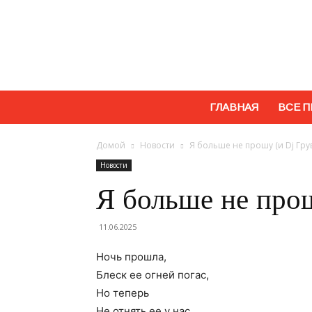
ГЛАВНАЯ
ВСЕ П
Домой
Новости
Я больше не прошу (и Dj Грув
Новости
Я больше не прош
11.06.2025
Ночь прошла,
Блеск ее огней погас,
Но теперь
Не отнять ее у нас.