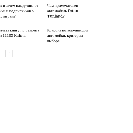
к и зачем накручивают
Чем примечателен
йки и подписчиков в
автомобиль Foton
стаграм?
Tunland?
ачать книгу по ремонту
Консоль потолочная для
з 11183 Kalina
автомойки: критерии
выбора