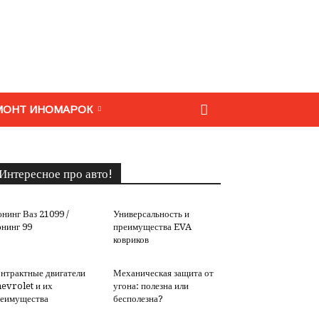
МОНТ ИНОМАРОК
Интересное про авто!
нинг Ваз 21099 /
Универсальность и
нинг 99
преимущества EVA
ковриков
нтрактные двигатели
Механическая защита от
evrolet и их
угона: полезна или
еимущества
бесполезна?