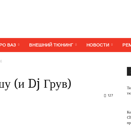
МегаВАЗ.
РО ВАЗ
ВНЕШНИЙ ТЮНИНГ
НОВОСТИ
РЕ
)
Тюнинг,
у (и Dj Грув)
Тю
тю
127
Ко
ремонт,
Ch
пр