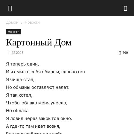
Домой
Новости
Новости
Картонный Дом
11.12.2025
190
Я теперь один,
И я смыл с себя обманы, словно пот.
Я чище стал,
Но обманы оставляют налет.
Я так хотел,
Чтобы облако меня унесло,
Но облака
Я ловил через закрытое окно.
А где-то там идет возня,
Все подгребают под себя,