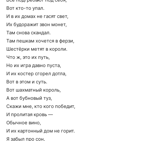
Вот кто-то упал.
И в их домах не гасят свет,
Их будоражит звон монет,
Там снова скандал.
Там пешкам хочется в ферзи,
Шестёрки метят в короли.
Что ж, это их путь,
Но их игра давно пуста,
И их костер сгорел дотла,
Вот в этом и суть.
Вот шахматный король,
А вот бубновый туз,
Скажи мне, кто кого победит,
И пролитая кровь —
Обычное вино,
И их картонный дом не горит.
Я забыл про сон,