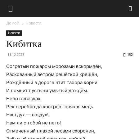
Домой
Новости
Новости
Кибитка
11.12.2025
132
Согретый пожаром морозами вскормлён,
Раскованный ветром решёткой крещён,
Рождённый в дороге чтит табора корни
И помнит пустыни умытый дождём.
Небо в звёздах,
Рек серебро да костров горячая медь.
Наш дух — воздух!
Нам ли с тобой не петь!
Отмеченный плахой лесами схоронен,
Забытый отвагой воспитан войной.