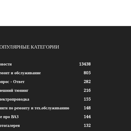
ОПУЛЯРНЫЕ КАТЕГОРИИ
овости
13438
емонт и обслуживание
805
прос - Ответ
282
нешний тюнинг
216
лектропроводка
155
ниги по ремонту и тех.обслуживанию
148
е про ВАЗ
144
отогалерея
132