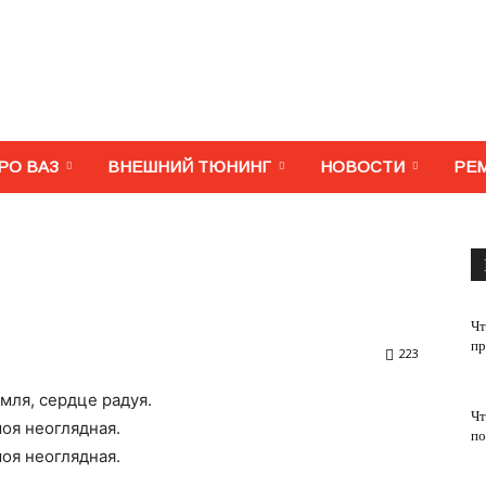
МегаВАЗ.
РО ВАЗ
ВНЕШНИЙ ТЮНИНГ
НОВОСТИ
РЕ
Тюнинг,
Чт
пр
223
мля, сердце радуя.
Чт
ремонт,
моя неоглядная.
по
моя неоглядная.