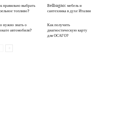
к правильно выбрать
Belbagno: мебель и
зельное топливо?
сантехника в духе Италии
о нужно знать о
Как получить
окате автомобиля?
диагностическую карту
для ОСАГО?