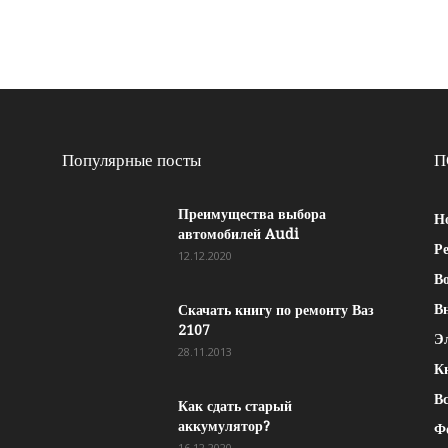
Популярные посты
П
Преимущества выбора
Н
автомобилей Audi
Р
12.12.2020
Во
В
Скачать книгу по ремонту Ваз
2107
Э
28.11.2013
К
Вс
Как сдать старый
аккумулятор?
Ф
16.12.2020