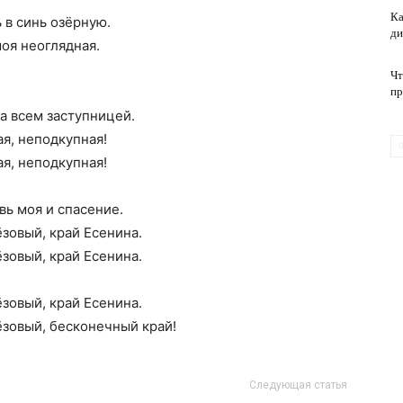
Ка
 в синь озёрную.
ди
моя неоглядная.
обслуживание
Чт
пр
ла всем заступницей.
ая, неподкупная!
ая, неподкупная!
ь моя и спасение.
ёзовый, край Есенина.
ёзовый, край Есенина.
ёзовый, край Есенина.
рёзовый, бесконечный край!
Следующая статья